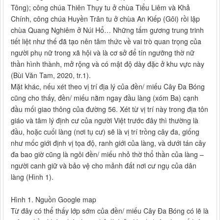
Tông); công chúa Thiên Thụy tu ở chùa Tiểu Liêm và Khả
Chính, công chúa Huyền Trân tu ở chùa An Kiếp (Gôi) rồi lập
chùa Quang Nghiêm ở Núi Hổ… Những tấm gương trung trinh
tiết liệt như thế đã tạo nên tâm thức về vai trò quan trọng của
người phụ nữ trong xã hội và là cơ sở để tín ngưỡng thờ nữ
thần hình thành, mở rộng và có mật độ dày đặc ở khu vực này
(Bùi Văn Tam, 2020, tr.1).
Mặt khác, nếu xét theo vị trí địa lý của đền/ miếu Cây Đa Bóng
cũng cho thấy, đền/ miếu nằm ngay đầu làng (xóm Ba) cạnh
đầu mối giao thông của đường 56. Xét từ vị trí này trong địa tôn
giáo và tâm lý định cư của người Việt trước đây thì thường là
đầu, hoặc cuối làng (nơi tụ cư) sẽ là vị trí trồng cây đa, giống
như mốc giới định vị tọa độ, ranh giới của làng, và dưới tán cây
đa bao giờ cũng là ngôi đền/ miếu nhỏ thờ thổ thần của làng –
người canh giữ và bảo vệ cho mảnh đất nơi cư ngụ của dân
làng (Hình 1).
Hình 1. Nguồn Google map
Từ đây có thể thấy lớp sớm của đền/ miếu Cây Đa Bóng có lẽ là