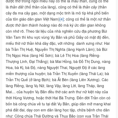
được thờ trong ngôi miếu này có thể là
mẫu thần
, cũng có thể
là
thần đất
(thổ thần của làng), cũng có thể là
thần cây
(thần
cây đa ma cây gạo, một dạng mộc tinh là mô típ khá phổ biến
của tôn giáo dân gian Việt Nam)
[4]
; cũng có thể là một
nữ thần
được thờ làm thành hoàng
nào đó mà ký ức dân gian không
còn nhớ rõ. Theo tài liệu của nhà nghiên cứu địa phương Bùi
Văn Tam thì khu vực vùng Vụ Bản và phủ Giầy có mật độ đền,
miếu thờ nữ thần khá dày đặc, với những danh xưng như: Hai
bà Trần Thị Huệ, Nguyễn Thị Nghĩa (làng Hạnh Lâm); bà Bùi
Thị Ngọc Hoa (làng Hổ Sơn); bà Lê Thị Hoa (làng Riềng-
Thượng Linh, Đại Thắng); bà Mai Hồng, bà Đỗ Thị Dung, nàng
Hoa, bà Kị, bà Độ, nàng Nguyệt Thai, Nguyệt Độ ở các làng
miền thượng của huyện; bà Trần Thị Xuyến (làng Thái La); bà
Trần Thị Quế (ở làng Bịch); bà Ắt Bén (làng Liên Xương). Các
làng Riềng, làng Vụ Nữ, làng Vậy, làng Lời, làng Tháp, làng
Mai… của huyện Vụ Bản đều thờ các anh thư nữ kiệt này của
thời Hùng Vương, hoặc thời Hai Bà Trưng. Đến đời Trần còn có
bốn bà công chúa về tu tại đất Vụ Bản, giúp dân mở mang khai
phá đất đai, dạy con em dân làng học tập, chữa bệnh cho dân
như: Công chúa Thái Đường và Thụy Bảo (con vua Trần Thái