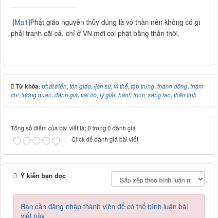
[Ma1]
Phật giáo nguyên thủy đúng là vô thần nên không có gì
phải tranh cãi cả. chỉ ở VN mới coi phật bằng thần thôi.
Từ khóa:
phát triển
,
tôn giáo
,
lịch sử
,
vì thế
,
tập trung
,
thanh đồng
,
thậm
chí
,
tương quan
,
đánh giá
,
vai trò
,
lý giải
,
hành trình
,
sáng tạo
,
thần linh
Tổng số điểm của bài viết là: 0 trong 0 đánh giá
Click để đánh giá bài viết
Ý kiến bạn đọc
Bạn cần đăng nhập thành viên để có thể bình luận bài
viết này