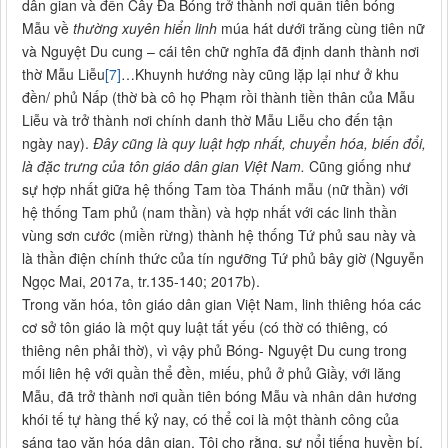
dân gian và đền Cây Đa Bóng trở thành nơi quần tiên bóng
Mẫu về
thường xuyên hiển linh
múa hát dưới trăng cùng tiên nữ
và Nguyệt Du cung – cái tên chữ nghĩa đã định danh thành nơi
thờ Mẫu Liễu
[7]
…Khuynh hướng này cũng lặp lại như ở khu
đền/ phủ Nấp (thờ bà cô họ Phạm rồi thành tiền thân của Mẫu
Liễu và trở thành nơi chính danh thờ Mẫu Liễu cho đến tận
ngày nay).
Đây cũng là quy luật hợp nhất, chuyển hóa, biến đổi,
là đặc trưng của tôn giáo dân gian Việt Nam.
Cũng giống như
sự hợp nhất giữa hệ thống Tam tòa Thánh mẫu (nữ thần) với
hệ thống Tam phủ (nam thần) và hợp nhất với các linh thần
vùng sơn cước (miền rừng) thành hệ thống Tứ phủ sau này và
là thần điện chính thức của tín ngưỡng Tứ phủ bây giờ (Nguyễn
Ngọc Mai, 2017a, tr.135-140; 2017b).
Trong văn hóa, tôn giáo dân gian Việt Nam, linh thiêng hóa các
cơ sở tôn giáo là một quy luật tất yếu (có thờ có thiêng, có
thiêng nên phải thờ), vì vậy phủ Bóng- Nguyệt Du cung trong
mối liên hệ với quần thể đền, miếu, phủ ở phủ Giầy, với lăng
Mẫu, đã trở thành nơi quần tiên bóng Mẫu và nhân dân hương
khói tế tự hàng thế kỷ nay, có thể coi là một thành công của
sáng tạo văn hóa dân gian. Tôi cho rằng, sự nổi tiếng huyền bí,