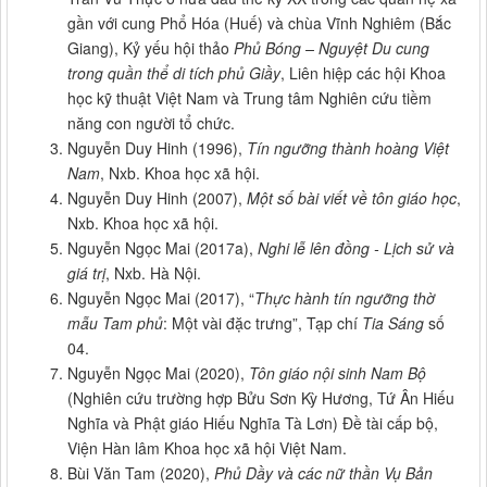
gần với cung Phổ Hóa (Huế) và chùa Vĩnh Nghiêm (Bắc
Giang), Kỷ yếu hội thảo
Phủ Bóng – Nguyệt Du cung
trong quần thể di tích phủ Giầy
, Liên hiệp các hội Khoa
học kỹ thuật Việt Nam và Trung tâm Nghiên cứu tiềm
năng con người tổ chức.
Nguyễn Duy Hinh (1996),
Tín ngưỡng thành hoàng Việt
Nam
, Nxb. Khoa học xã hội.
Nguyễn Duy Hinh (2007),
Một số bài viết về tôn giáo học
,
Nxb. Khoa học xã hội.
Nguyễn Ngọc Mai (2017a),
Nghi lễ lên đồng - Lịch sử và
giá trị
, Nxb. Hà Nội.
Nguyễn Ngọc Mai (2017), “
Thực hành tín ngưỡng thờ
mẫu Tam phủ
: Một vài đặc trưng”, Tạp chí
Tia Sáng
số
04.
Nguyễn Ngọc Mai (2020),
Tôn giáo nội sinh Nam Bộ
(Nghiên cứu trường hợp Bửu Sơn Kỳ Hương, Tứ Ân Hiếu
Nghĩa và Phật giáo Hiếu Nghĩa Tà Lơn) Đề tài cấp bộ,
Viện Hàn lâm Khoa học xã hội Việt Nam.
Bùi Văn Tam (2020),
Phủ Dầy và các nữ thần Vụ Bản