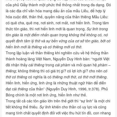
của phủ Giầy thành một phức thể thống nhất trong đa dạng. Đó
là các địa chỉ văn hóa mang dấu ấn của mẫu Liễu, để hợp lý
hóa cuộc đời, thân thế, quyền năng của thần thiêng Mẫu Liễu:
có quê cha, quê mẹ, nơi sinh, nơi mất, nơi hiển linh. Trong tâm
thức tôn giáo, thì nơi hiển linh mới là quan trọng.
Sự linh trong
tôn giáo là một điểm nhấn quan trọng không thể không có, nó
quyết định tâm lý thờ và sự bền vững của cơ sở tôn giáo, bởi có
hiển linh mới là thiêng và có thiêng mới có thờ.
Trong lập luận về thần thiêng khi nghiên cứu về hệ thống thần
thành hoàng làng Việt Nam, Nguyễn Duy Hinh bàn: “người Việt
đã nhận thấy
cái thiêng
trong
cái phàm
và mối quan hệ
phàm –
thiêng
; không thiêng thì có giá trị gì? có lợi ích gì? cho nên
có
thờ có thiêng
có nghĩa là có
thiêng mới thờ, có thờ mới thiêng
.
Hiển linh, hiển ứng, linh ứng là những thuật ngữ Hán để diễn
đạt cái
thiêng
của thần” (Nguyễn Duy Hinh, 1996, tr.378). Phủ
Bóng chính là một nơi linh ứng, hiển linh như thế.
Trong tất cả các tôn giáo lớn trên thế giới thì “sự linh” là một chi
tiết không thể thiếu.
Sự linh
khiến cho thần có uy lực và cũng
mang tính chất quyết định đối với việc thu hút tín đồ, con nhang