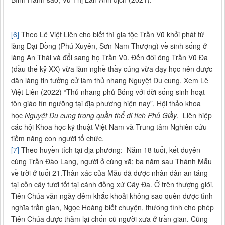
[6]
Theo Lê Việt Liên cho biết thì gia tộc Trần Vũ khởi phát từ
làng Đại Đồng (Phú Xuyên, Sơn Nam Thượng) về sinh sống ở
làng An Thái và đổi sang họ Trần Vũ. Đến đời ông Trần Vũ Đa
(đầu thế kỷ XX) vừa làm nghề thầy cúng vừa dạy học nên được
dân làng tin tưởng cử làm thủ nhang Nguyệt Du cung. Xem Lê
Việt Liên (2022) “Thủ nhang phủ Bóng với đời sống sinh hoạt
tôn giáo tín ngưỡng tại địa phương hiện nay”, Hội thảo khoa
học
Nguyệt Du cung trong quần thể di tích Phủ Giầy
, Liên hiệp
các hội Khoa học kỹ thuật Việt Nam và Trung tâm Nghiên cứu
tiềm năng con người tổ chức.
[7]
Theo huyền tích tại địa phương: Năm 18 tuổi, kết duyên
cùng Trần Đào Lang, người ở cùng xã; ba năm sau Thánh Mẫu
về trời ở tuổi 21.Thân xác của Mẫu đã được nhân dân an táng
tại cồn cây tươi tốt tại cánh đồng xứ Cây Đa. Ở trên thượng giới,
Tiên Chúa vẫn ngày đêm khắc khoải không sao quên được tình
nghĩa trần gian, Ngọc Hoàng biết chuyện, thương tình cho phép
Tiên Chúa được thăm lại chốn cũ người xưa ở trần gian. Cũng