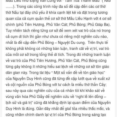
Mẫu Liễu như Đặng Văn Lung với “ Tam Tòa Thánh Mẫu” ( Nxb
……). Trong các công trình này đa số đề cập đến các cơ thờ
thờ Nẫu tại đây chủ yếu ở khía cạnh liệt kê và đặt trong tương
quan của cả cụm quần thể cơ sở thờ Mẫu Liễu Hạnh với 4 cơ sở
chính (phủ Tiên Hương, Phủ Vân Cát; Phủ Bóng; Phủ Giáp Ba).
Tuy nhiên tách riêng từng cơ sở để xem xét vai trò của nó trong
cả cụm di tích thì gần như chưa có riêng một nghiên cứu nào,
nhất là đề cập đến Phủ Bóng – Nguyệt Du cung. Trên thực tế
không phải không có những bàn luận, tranh cãi về vị trí, vai trò
của mỗi cơ sở trong tổng thể di tích. Trong đó những tranh luận
về vai trò của Phủ Tiên Hương, Phủ Vân Cát, Phủ Bóng cũng
từng gây không ít những hiểu sai lệch về những cơ sở tôn giáo
dân gian này. Trong tài liệu “ Một số vấn đề về tôn giáo học”
của Nguyễn Duy Hinh cũng đã từng đề cập lướt qua về xuất xứ
và cội nguồn của Phủ Bóng với tư cách là miếu thờ thần Cây;
sau này qua các nghiên cứu của cá nhân tôi khi khảo sát về
vùng văn hóa Phủ Giầy để nghiên cứu về “nghi lễ lên đồng –
lịch sử và giá trị” cũng đã khẳng định lại quan điểm của Nguyễn
Duy Hinh là đúng. Gần đây nhất để giaỉ tỏa nhiều thắc mắc, và
cũng nhằm chính danh lại vị trí của Phủ Bóng trong sáng tạo