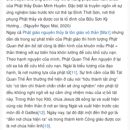
của Phật thầy Đoàn Minh Huyên. Đặc biệt là truyền ngôn về sự
ứng nghiệm báo trước khi rút thẻ tại Đình Thới Sơn, nơi thờ
phụng Phật thầy và được coi là tổ đình của Bửu Sơn Kỳ
Hương... (Nguyễn Ngọc Mai, 2020)
Ngay cả
Phật giáo nguyên thủy là tôn giáo vô thần
[Ma1]
nhưng
dần dà trong sự phát triển của Phật giáo thì hình tượng
Phật
Quan thế âm bồ tát
cũng là điển hình của khuôn mẫu Phật =
thần thiêng với sự biến hóa khôn lường để cứu khổ cứu nạn.
Theo hạnh nguyện của mình, Phật Quan Thế Âm nguyện ở lại
cõi sa bà để cứu khổ cứu nạn. Ngài là biểu tượng của đạo
hạnh, là nơi nương tựa của phật tử
[11]
. Sự linh cảm của Bồ Tát
Quan Thế Âm thường thể hiện ở câu nói “hữu thành tất ứng”
tức “có tâm chí thành chắn chắn sẽ ứng nghiệm” nên phật tử
đều không nghi ngờ về sự cảm ứng nhiệm màu của vị bồ tát
này. Trong thần học Kitô, chúa Jesus đã sống lại và xuất hiện
cùng các thiên thần ở nơi an táng Ngài và xuất hiện trước các
môn đồ ở Galilea
[12]
. Ngày nay, tại đó đặt một đền thờ gọi là
“đền nơi chúa hiện ra” và trong thánh kinh Công giáo được coi
là nơi chúa hiển linh
[13]
.