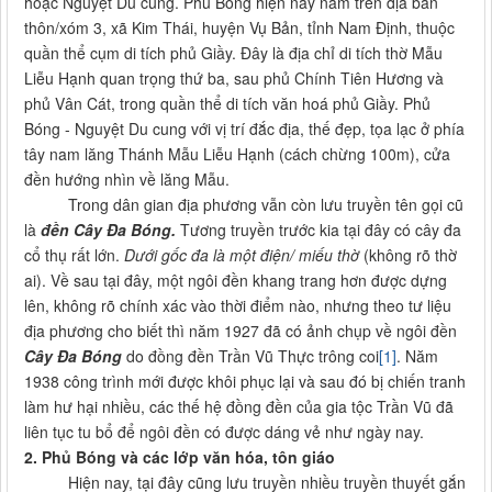
hoặc Nguyệt Du cung. Phủ Bóng hiện nay nằm trên địa bàn
thôn/xóm 3, xã Kim Thái, huyện Vụ Bản, tỉnh Nam Định, thuộc
quần thể cụm di tích phủ Giầy. Đây là địa chỉ di tích thờ Mẫu
Liễu Hạnh quan trọng thứ ba, sau phủ Chính Tiên Hương và
phủ Vân Cát, trong quần thể di tích văn hoá phủ Giầy. Phủ
Bóng - Nguyệt Du cung với vị trí đắc địa, thế đẹp, tọa lạc ở phía
tây nam lăng Thánh Mẫu Liễu Hạnh (cách chừng 100m), cửa
đền hướng nhìn về lăng Mẫu.
Trong dân gian địa phương vẫn còn lưu truyền tên gọi cũ
là
đền Cây Đa Bóng.
Tương truyền trước kia tại đây có cây đa
cổ thụ rất lớn.
Dưới gốc đa là một điện/ miếu thờ
(không rõ thờ
ai). Về sau tại đây, một ngôi đền khang trang hơn được dựng
lên, không rõ chính xác vào thời điểm nào, nhưng theo tư liệu
địa phương cho biết thì năm 1927 đã có ảnh chụp về ngôi đền
Cây Đa Bóng
do đồng đền Trần Vũ Thực trông coi
[1]
. Năm
1938 công trình mới được khôi phục lại và sau đó bị chiến tranh
làm hư hại nhiều, các thế hệ đồng đền của gia tộc Trần Vũ đã
liên tục tu bổ để ngôi đền có được dáng vẻ như ngày nay.
2. Phủ Bóng và các lớp văn hóa, tôn giáo
Hiện nay, tại đây cũng lưu truyền nhiều truyền thuyết gắn