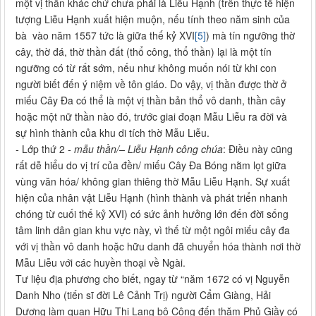
một vị thần khác chứ chưa phải là Liễu Hạnh (trên thực tế hiện
tượng Liễu Hạnh xuất hiện muộn, nếu tính theo năm sinh của
bà vào năm 1557 tức là giữa thế kỷ XVI
[5]
) mà tín ngưỡng thờ
cây, thờ đá, thờ thần đất (thổ công, thổ thần) lại là một tín
ngưỡng có từ rất sớm, nếu như không muốn nói từ khi con
người biết đến ý niệm về tôn giáo. Do vậy, vị thần được thờ ở
miếu Cây Đa có thể là một vị thần bản thổ vô danh, thần cây
hoặc một nữ thần nào đó, trước giai đoạn Mẫu Liễu ra đời và
sự hình thành của khu di tích thờ Mẫu Liễu.
-
Lớp thứ 2
- mẫu thần/– Liễu Hạnh công chúa
: Điều này cũng
rất dễ hiểu do vị trí của đền/ miếu Cây Đa Bóng nằm lọt giữa
vùng văn hóa/ không gian thiêng thờ Mẫu Liễu Hạnh. Sự xuất
hiện của nhân vật Liễu Hạnh (hình thành và phát triển nhanh
chóng từ cuối thế kỷ XVI) có sức ảnh hưởng lớn đến đời sống
tâm linh dân gian khu vực này, vì thế từ một ngôi miếu cây đa
với vị thần vô danh hoặc hữu danh đã chuyển hóa thành nơi thờ
Mẫu Liễu với các huyền thoại về Ngài.
Tư liệu địa phương cho biết, ngay từ “năm 1672 có vị Nguyễn
Danh Nho (tiến sĩ đời Lê Cảnh Trị) người Cẩm Giàng, Hải
Dương làm quan Hữu Thị Lang bộ Công đến thăm Phủ Giầy có