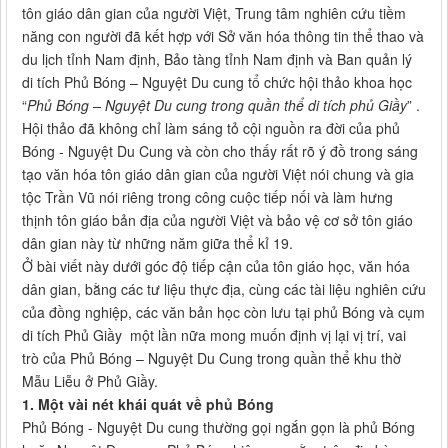
tôn giáo dân gian của người Việt, Trung tâm nghiên cứu tiềm
năng con người đã kết hợp với Sở văn hóa thông tin thể thao và
du lịch tỉnh Nam định, Bảo tàng tỉnh Nam định và Ban quản lý
di tích Phủ Bóng – Nguyệt Du cung tổ chức hội thảo khoa học
“
Phủ Bóng – Nguyệt Du cung trong quần thể di tích phủ Giầy
” .
Hội thảo đã không chỉ làm sáng tỏ cội nguồn ra đời của phủ
Bóng - Nguyệt Du Cung và còn cho thấy rất rõ ý đồ trong sáng
tạo văn hóa tôn giáo dân gian của người Việt nói chung và gia
tộc Trần Vũ nói riêng trong công cuộc tiếp nối và làm hưng
thịnh tôn giáo bản địa của người Việt và bảo vệ cơ sở tôn giáo
dân gian này từ những năm giữa thể kỉ 19.
Ở bài viết này dưới góc độ tiếp cận của tôn giáo học, văn hóa
dân gian, bằng các tư liệu thực địa, cùng các tài liệu nghiên cứu
của đồng nghiệp, các văn bản học còn lưu tại phủ Bóng và cụm
di tích Phủ Giầy một lần nữa mong muốn định vị lại vị trí, vai
trò của Phủ Bóng – Nguyệt Du Cung trong quần thể khu thờ
Mẫu Liễu ở Phủ Giầy.
1. Một vài nét khái quát về phủ Bóng
Phủ Bóng - Nguyệt Du cung thường gọi ngắn gọn là phủ Bóng