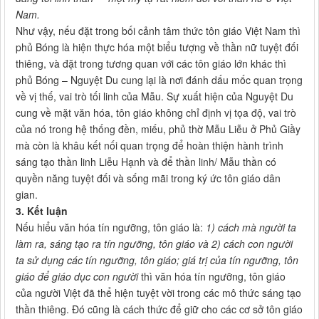
Nam.
Như vậy, nếu đặt trong bối cảnh tâm thức tôn giáo Việt Nam thì
phủ Bóng là hiện thực hóa một biểu tượng về thần nữ tuyệt đối
thiêng, và đặt trong tương quan với các tôn giáo lớn khác thì
phủ Bóng – Nguyệt Du cung lại là nơi đánh dấu mốc quan trọng
về vị thế, vai trò tối linh của Mẫu. Sự xuất hiện của Nguyệt Du
cung về mặt văn hóa, tôn giáo không chỉ định vị tọa độ, vai trò
của nó trong hệ thống đền, miếu, phủ thờ Mẫu Liễu ở Phủ Giầy
mà còn là khâu kết nối quan trọng để hoàn thiện hành trình
sáng tạo thần linh Liễu Hạnh và để thần linh/ Mẫu thần có
quyền năng tuyệt đối và sống mãi trong ký ức tôn giáo dân
gian.
3. Kết luận
Nếu hiểu văn hóa tín ngưỡng, tôn giáo là:
1) cách mà người ta
làm ra, sáng tạo ra tín ngưỡng, tôn giáo và 2) cách con người
ta sử dụng các tín ngưỡng, tôn giáo; giá trị của tín ngưỡng, tôn
giáo để giáo dục con người
thì văn hóa tín ngưỡng, tôn giáo
của người Việt đã thể hiện tuyệt vời trong các mô thức sáng tạo
thần thiêng. Đó cũng là cách thức để giữ cho các cơ sở tôn giáo