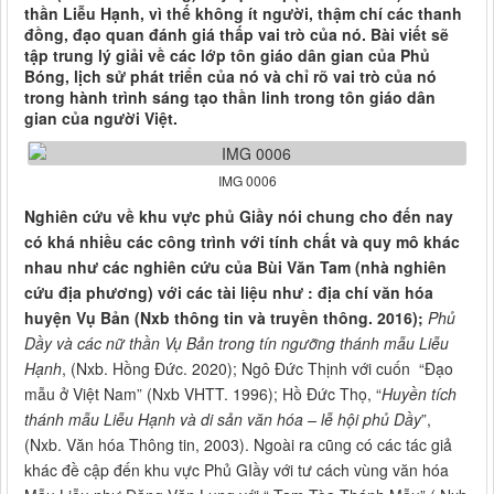
thần Liễu Hạnh, vì thế không ít người, thậm chí các thanh
đồng, đạo quan đánh giá thấp vai trò của nó. Bài viết sẽ
tập trung lý giải về các lớp tôn giáo dân gian của Phủ
Bóng, lịch sử phát triển của nó và chỉ rõ vai trò của nó
trong hành trình sáng tạo thần linh trong tôn giáo dân
gian của người Việt.
IMG 0006
Nghiên cứu về khu vực phủ Giầy nói chung cho đến nay
có khá nhiều các công trình với tính chất và quy mô khác
nhau như các nghiên cứu của Bùi Văn Tam (nhà nghiên
cứu địa phương) với các tài liệu như : địa chí văn hóa
huyện Vụ Bản (Nxb thông tin và truyền thông. 2016);
Phủ
Dầy và các nữ thần Vụ Bản trong tín ngưỡng thánh mẫu Liễu
Hạnh
, (Nxb. Hồng Đức. 2020); Ngô Đức Thịnh với cuốn “Đạo
mẫu ở Việt Nam” (Nxb VHTT. 1996); Hồ Đức Thọ, “
Huyền tích
thánh mẫu Liễu Hạnh và di sản văn hóa – lễ hội phủ Dầy
”,
(Nxb. Văn hóa Thông tin, 2003). Ngoài ra cũng có các tác giả
khác đề cập đến khu vực Phủ GIầy với tư cách vùng văn hóa