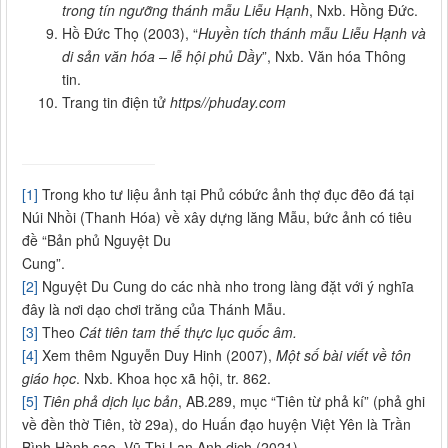
trong tín ngưỡng thánh mẫu Liễu Hạnh
, Nxb. Hồng Đức.
Hồ Đức Thọ (2003), “
Huyền tích thánh mẫu Liễu Hạnh và
di sản văn hóa – lễ hội phủ Dầy
”, Nxb. Văn hóa Thông
tin.
Trang tin điện tử
https//phuday.com
[1]
Trong kho tư liệu ảnh tại Phủ cóbức ảnh thợ đục đẽo đá tại
Núi Nhồi (Thanh Hóa) về xây dựng lăng Mẫu, bức ảnh có tiêu
đề “Bản phủ Nguyệt Du
Cung”.
[2]
Nguyệt Du Cung do các nhà nho trong làng đặt với ý nghĩa
đây là nơi dạo chơi trăng của Thánh Mẫu.
[3]
Theo
Cát tiên tam thế thực lục quốc âm.
[4]
Xem thêm Nguyễn Duy Hinh (2007),
Một số bài viết về tôn
giáo học
. Nxb. Khoa học xã hội, tr. 862.
[5]
Tiên phả dịch lục bản
, AB.289, mục “Tiên từ phả kí” (phả ghi
về đền thờ Tiên, tờ 29a), do Huấn đạo huyện Việt Yên là Trần
Bình Hành sao, Vũ Thị Lan Anh dịch (2021).