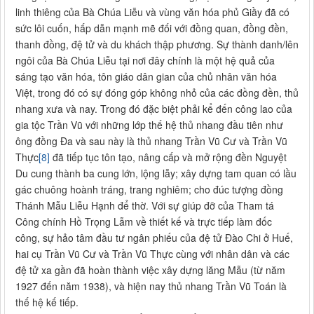
linh thiêng của Bà Chúa Liễu và vùng văn hóa phủ Giầy đã có
sức lôi cuốn, hấp dẫn mạnh mẽ đối với đồng quan, đồng đền,
thanh đồng, đệ tử và du khách thập phương. Sự thành danh/lên
ngôi của Bà Chúa Liễu tại nơi đây chính là một hệ quả của
sáng tạo văn hóa, tôn giáo dân gian của chủ nhân văn hóa
Việt, trong đó có sự đóng góp không nhỏ của các đồng đền, thủ
nhang xưa và nay. Trong đó đặc biệt phải kể đến công lao của
gia tộc Trần Vũ với những lớp thế hệ thủ nhang đầu tiên như
ông đồng Đa và sau này là thủ nhang Trần Vũ Cư và Trần Vũ
Thực
[8]
đã tiếp tục tôn tạo, nâng cấp và mở rộng đền Nguyệt
Du cung thành ba cung lớn, lộng lẫy; xây dựng tam quan có lầu
gác chuông hoành tráng, trang nghiêm; cho đúc tượng đồng
Thánh Mẫu Liễu Hạnh để thờ. Với sự giúp đỡ của Tham tá
Công chính Hồ Trọng Lẫm về thiết kế và trực tiếp làm đốc
công, sự hảo tâm đầu tư ngân phiếu của đệ tử Đào Chi ở Huế,
hai cụ Trần Vũ Cư và Trần Vũ Thực cùng với nhân dân và các
đệ tử xa gần đã hoàn thành việc xây dựng lăng Mẫu (từ năm
1927 đến năm 1938), và hiện nay thủ nhang Trần Vũ Toán là
thế hệ kế tiếp.