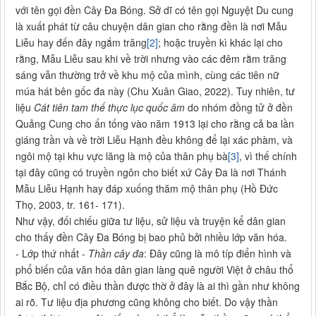
với tên gọi đền Cây Đa Bóng. Sở dĩ có tên gọi Nguyệt Du cung
là xuất phát từ câu chuyện dân gian cho rằng đền là nơi Mẫu
Liễu hay đến đây ngắm trăng
[2]
; hoặc truyền kì khác lại cho
rằng, Mẫu Liễu sau khi về trời nhưng vào các đêm rằm trăng
sáng vẫn thường trở về khu mộ của mình, cùng các tiên nữ
múa hát bên gốc đa này (Chu Xuân Giao, 2022). Tuy nhiên, tư
liệu
Cát tiên tam thế thực lục quốc âm
do nhóm đồng tử ở đền
Quảng Cung cho ấn tống vào năm 1913 lại cho rằng cả ba lần
giáng trần và về trời Liễu Hạnh đều không để lại xác phàm, và
ngôi mộ tại khu vực lăng là mộ của thân phụ bà
[3]
, vì thế chính
tại đây cũng có truyền ngôn cho biết xứ Cây Đa là nơi Thánh
Mẫu Liễu Hạnh hay đáp xuống thăm mộ thân phụ (Hồ Đức
Thọ, 2003, tr. 161- 171).
Như vậy, đối chiếu giữa tư liệu, sử liệu và truyện kể dân gian
cho thấy đền Cây Đa Bóng bị bao phủ bởi nhiều lớp văn hóa.
- Lớp thứ nhất -
Thần cây đa
: Đây cũng là mô típ điển hình và
phổ biến của văn hóa dân gian làng quê người Việt ở châu thổ
Bắc Bộ, chỉ có điều thần được thờ ở đây là ai thì gần như không
ai rõ. Tư liệu địa phương cũng không cho biết. Do vậy thần