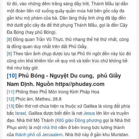
từ đó, vào những đêm trăng sáng đầy trời, Thánh Mẫu lại dẫn
một đoàn tiên nữ xuống quây quần múa hát bên gốc cây đa
gần khu mộ phàm của bà. Dân làng thấy linh ứng đã lập đền
thờ dưới gốc cây đa để thờ phụng Thánh Mẫu, gọi là đền Cây
Đa Bóng (hay phủ Bóng).
[8]
Đồng quan Trần Vũ Thực, thủ nhang thế hệ thứ nhất, cũng
là đồng quan duy nhất trên đất Phủ Giầy.
[9]
Theo tấm ảnh chụp được lưu tại Phủ thì ngôi đền này lúc đó
cũng còn khá khiêm tốn về quy mô và kiến trúc chứ không bề
thế như bây giờ.
[10]
Phủ Bóng - Nguyệt Du cung, phủ Giầy
Nam Định. Nguồn https//phuday.com
[11]
Phỏng theo Phổ Môn trong Kinh Pháp Hoa
[12]
Phúc âm, Matheu, 28.8
[13]
Đền thờ nơi chúa hiện ra thuộc xứ Galilea là vùng đất phía
bắc
Israel
. Galilea được biết đến là nơi
Jesus
lớn lên và truyền
đạo. Nhà thờ Mộ Thánh (
Kitô giáo Đông phương
gọi là Nhà thờ
Phục sinh) là một
nhà thờ
nằm ở bên trong bức tường thành
của
thành phố cổ Jerusalem
. Nhà thờ này ở gần khu Muristan.