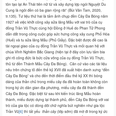
tôn tạo lại An Thái tiên nữ từ và xây dựng lợp ngói Nguyệt Du
Cung là ngôi đền có ba gian rộng rãi” (Bùi Văn Tam, 2020,
tr.135). Tư liệu thứ hai là tấm ảnh chụp đền Cây Đa Bóng năm
1927 về việc khởi công xây sửa lăng Mẫu với vai trò của cụ
đồng Trần Vũ Thực cùng hội Đồng ở Huế do Phan Tử Phong
dẫn dắt trong công cuộc góp sức hưng công xây cung Phổ Hóa
(Huế) và tu sửa lăng Mẫu (Phủ Giầy). Đặc biệt được đề cao là
tài ngoại giao của cụ đồng Trần Vũ Thực và mối quan hệ với
chùa Vĩnh Nghiêm Bắc Giang (hiện tại ở đây còn lưu tấm bia
ghi rõ công đức là bức cửa võng của cụ đồng Trần Vũ Thực,
thủ từ đền Thánh Mẫu Cây Đa Bóng). Căn cứ vào các tài liệu
nêu trên chứng tỏ đến thế kỷ XVII đã xuất hiện danh xưng “đền
Cây Đa Bóng” và cho đến thời điểm đầu thế kỷ XX thì bóng
dáng của thần chủ trong miếu cây đa đã hoàn toàn không còn
trong ký ức dân gian địa phương, miếu cây đa đã thành đền
Cây Đa Bóng. Đặc biệt từ sau khi kiến trúc lăng Mẫu hoàn
thành, miếu được dựng lại thành phủ, đền Cây Đa Bóng với vai
trò của gia tộc có dòng dõi chữ nghĩa bút nghiên như gia tộc
Trần Vũ
[6]
thì tất yếu
thần cây
(lớp sớm) đã mờ đi trong ký ức