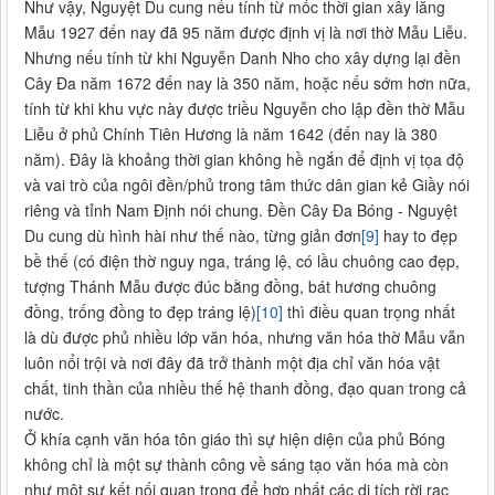
Như vậy, Nguyệt Du cung nếu tính từ mốc thời gian xây lăng
Mẫu 1927 đến nay đã 95 năm được định vị là nơi thờ Mẫu Liễu.
Nhưng nếu tính từ khi Nguyễn Danh Nho cho xây dựng lại đền
Cây Đa năm 1672 đến nay là 350 năm, hoặc nếu sớm hơn nữa,
tính từ khi khu vực này được triều Nguyễn cho lập đền thờ Mẫu
Liễu ở phủ Chính Tiên Hương là năm 1642 (đến nay là 380
năm). Đây là khoảng thời gian không hề ngắn để định vị tọa độ
và vai trò của ngôi đền/phủ trong tâm thức dân gian kẻ Giầy nói
riêng và tỉnh Nam Định nói chung. Đền Cây Đa Bóng - Nguyệt
Du cung dù hình hài như thế nào, từng giản đơn
[9]
hay to đẹp
bề thế (có điện thờ nguy nga, tráng lệ, có lầu chuông cao đẹp,
tượng Thánh Mẫu được đúc bằng đồng, bát hương chuông
đồng, trống đồng to đẹp tráng lệ)
[10]
thì điều quan trọng nhất
là dù được phủ nhiều lớp văn hóa, nhưng văn hóa thờ Mẫu vẫn
luôn nổi trội và nơi đây đã trở thành một địa chỉ văn hóa vật
chất, tinh thần của nhiều thế hệ thanh đồng, đạo quan trong cả
nước.
Ở khía cạnh văn hóa tôn giáo thì sự hiện diện của phủ Bóng
không chỉ là một sự thành công về sáng tạo văn hóa mà còn
như một sự kết nối quan trọng để hợp nhất các di tích rời rạc