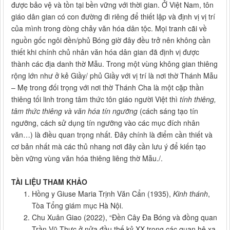
được bảo vệ và tồn tại bền vững với thời gian. Ở Việt Nam, tôn
giáo dân gian có con đường đi riêng để thiết lập và định vị vị trí
của mình trong dòng chảy văn hóa dân tộc. Mọi tranh cãi về
nguồn gốc ngôi đền/phủ Bóng giờ đây đều trở nên không cần
thiết khi chính chủ nhân văn hóa dân gian đã định vị được
thành các địa danh thờ Mẫu. Trong một vùng không gian thiêng
rộng lớn như ở kẻ Giầy/ phủ Giầy với vị trí là nơi thờ Thánh Mẫu
– Mẹ trong đối trọng với nơi thờ Thánh Cha là một cặp thần
thiêng tối linh trong tâm thức tôn giáo người Việt thì
tính thiêng,
tâm thức thiêng và văn hóa tín
ngưỡng
(cách sáng tạo tín
ngưỡng, cách sử dụng tín ngưỡng vào các mục đích nhân
văn…) là điều quan trọng nhất. Đây chính là điểm cần thiết và
cơ bản nhất mà các thủ nhang nơi đây cần lưu ý để kiến tạo
bền vững vùng văn hóa thiêng liêng thờ Mẫu./.
TÀI LIỆU THAM KHẢO
Hồng y Giuse Maria Trịnh Văn Cẩn (1935),
Kinh thánh
,
Tòa Tổng giám mục Hà Nội.
Chu Xuân Giao (2022), “Đền Cây Đa Bóng và đồng quan
Trần Vũ Thực ở nửa đầu thế kỷ XX trong các quan hệ xa