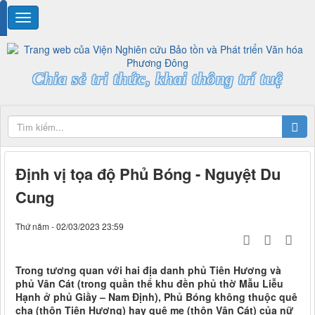
Chia sẻ tri thức, khai thông trí tuệ
Định vị tọa độ Phủ Bóng - Nguyệt Du
Cung
Thứ năm - 02/03/2023 23:59
Trong tương quan với hai địa danh phủ Tiên Hương và
phủ Vân Cát (trong quần thể khu đền phủ thờ Mẫu Liễu
Hạnh ở phủ Giầy – Nam Định), Phủ Bóng không thuộc quê
cha (thôn Tiên Hương) hay quê mẹ (thôn Vân Cát) của nữ