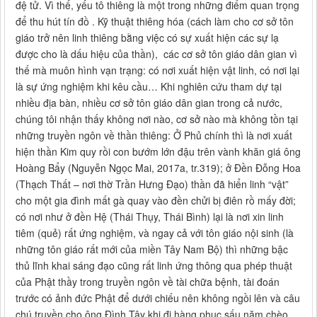
đệ tử. Vì thế, yếu tô thiêng là một trong những điểm quan trọng
để thu hút tín đồ . Kỹ thuật thiêng hóa (cách làm cho cơ sở tôn
giáo trở nên linh thiêng bằng việc có sự xuất hiện các sự lạ
được cho là dấu hiệu của thần), các cơ sở tôn giáo dân gian vì
thế mà muôn hình vạn trạng: có nơi xuất hiện vật linh, có nơi lại
là sự ứng nghiệm khi kêu cầu… Khi nghiên cứu tham dự tại
nhiều địa bàn, nhiều cơ sở tôn giáo dân gian trong cả nước,
chúng tôi nhận thấy không nơi nào, cơ sở nào mà không tồn tại
những truyền ngôn về thần thiêng: Ở Phủ chính thì là nơi xuất
hiện thần Kim quy rồi con bướm lớn đậu trên vành khăn giá ông
Hoàng Bẩy (Nguyễn Ngọc Mai, 2017a, tr.319); ở Đền Đỗng Hoa
(Thạch Thất – nơi thờ Trần Hưng Đạo) thần đã hiển linh “vật”
cho một gia đình mất gà quay vào đền chửi bị điên rồ mấy đời;
có nơi như ở đền Hệ (Thái Thụy, Thái Bình) lại là nơi xin linh
tiêm (quẻ) rất ứng nghiệm, và ngay cả với tôn giáo nội sinh (là
những tôn giáo rất mới của miền Tây Nam Bộ) thì những bậc
thủ lĩnh khai sáng đạo cũng rất linh ứng thông qua phép thuật
của Phật thầy trong truyền ngôn về tài chữa bệnh, tài đoán
trước có ảnh đức Phật để dưới chiếu nên không ngồi lên và câu
chú truyền cho ông Đình Tây khi đi hàng phục sấu năm chèo