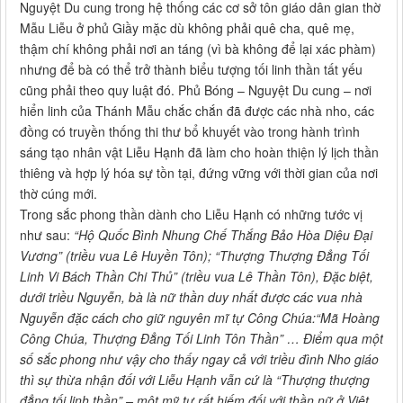
Nguyệt Du cung trong hệ thống các cơ sở tôn giáo dân gian thờ
Mẫu Liễu ở phủ Giầy mặc dù không phải quê cha, quê mẹ,
thậm chí không phải nơi an táng (vì bà không để lại xác phàm)
nhưng để bà có thể trở thành biểu tượng tối linh thần tất yếu
cũng phải theo quy luật đó. Phủ Bóng – Nguyệt Du cung – nơi
hiển linh của Thánh Mẫu chắc chắn đã được các nhà nho, các
đồng có truyền thống thi thư bổ khuyết vào trong hành trình
sáng tạo nhân vật Liễu Hạnh đã làm cho hoàn thiện lý lịch thần
thiêng và hợp lý hóa sự tồn tại, đứng vững với thời gian của nơi
thờ cúng mới.
Trong sắc phong thần dành cho Liễu Hạnh có những tước vị
như sau:
“Hộ Quốc Bình Nhung Chế Thắng Bảo Hòa Diệu Đại
Vương” (triều vua Lê Huyền Tôn); “Thượng Thượng Đẳng Tối
Linh Vi Bách Thần Chi Thủ” (triều vua Lê Thần Tôn), Đặc biệt,
dưới triều Nguyễn, bà là nữ thần duy nhất được các vua nhà
Nguyễn đặc cách cho giữ nguyên mĩ tự Công Chúa:“Mã Hoàng
Công Chúa, Thượng Đẳng Tối Linh Tôn Thần” …
Điểm qua một
số sắc phong như vậy cho thấy ngay cả với triều đình Nho giáo
thì sự thừa nhận đối với Liễu Hạnh vẫn cứ là “Thượng thượng
đẳng tối linh thần” – một mỹ tự rất hiếm đối với thần nữ ở Việt