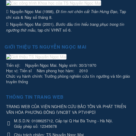
Nguyễn Ngọc Mai (1998),
Đi tìm nơi chôn cất Trần Hưng Đạo
, Tạp
chí xưa & Nay số tháng 8.
Nguyễn Ngọc Mai (2001),
Bước đầu tìm hiểu trang phục trong tín
ngưỡng thờ mẫu
, tạp chí VHNT số 6.
GIỚI THIỆU TS NGUYỄN NGỌC MAI
Tiến sỹ: Nguyễn Ngọc Mai. Ngày sinh: 30/3/1970
Học vị: Tiến sĩ Năm phong học hàm: 2010
Chức vụ hành chính: Trưởng phòng nghiên cứu tín ngưỡng và tôn giáo
truyền thống
THÔNG TIN TRANG WEB
TRANG WEB CỦA VIỆN NGHIÊN CỨU BẢO TỒN VÀ PHÁT TRIỂN
(
)
VĂN HÓA PHƯƠNG ĐÔNG
VNCBT VA PTVHPD
M.S.D.N: 0108625712, Cấp tại Q Hai Bà Trưng - Hà Nội.
Giấy phép số: 12345678
Chịu trách nhiệm:
TS Nguyễn Ngọc Mai