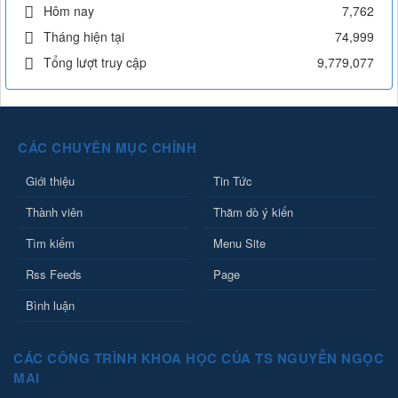
Hôm nay
7,762
Tháng hiện tại
74,999
Tổng lượt truy cập
9,779,077
CÁC CHUYÊN MỤC CHÍNH
Giới thiệu
Tin Tức
Thành viên
Thăm dò ý kiến
Tìm kiếm
Menu Site
Rss Feeds
Page
Bình luận
CÁC CÔNG TRÌNH KHOA HỌC CỦA TS NGUYỄN NGỌC
MAI