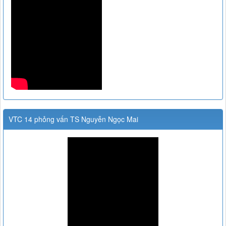
VTC 14 phỏng vấn TS Nguyễn Ngọc Mai