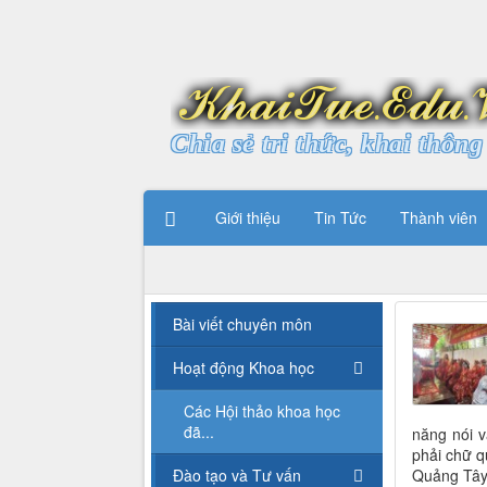
Chia sẻ tri thức, khai thông 
Giới thiệu
Tin Tức
Thành viên
Bài viết chuyên môn
Hoạt động Khoa học
Các Hội thảo khoa học
đã...
năng nói v
phải chữ q
Đào tạo và Tư vấn
Quảng Tây