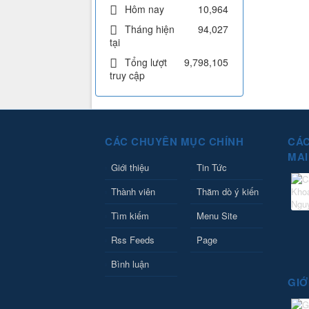
Hôm nay
10,964
Tháng hiện
94,027
tại
Tổng lượt
9,798,105
truy cập
CÁC CHUYÊN MỤC CHÍNH
CÁC
MAI
Giới thiệu
Tin Tức
Thành viên
Thăm dò ý kiến
Tìm kiếm
Menu Site
Rss Feeds
Page
Bình luận
GIỚ