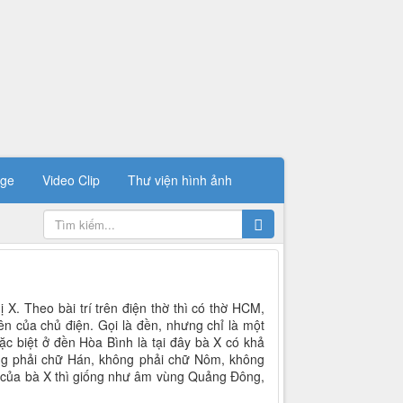
ge
Video Clip
Thư viện hình ảnh
X. Theo bài trí trên điện thờ thì có thờ HCM,
iên của chủ điện. Gọi là đền, nhưng chỉ là một
c biệt ở đền Hòa Bình là tại đây bà X có khả
hông phải chữ Hán, không phải chữ Nôm, không
 của bà X thì giống như âm vùng Quảng Đông,