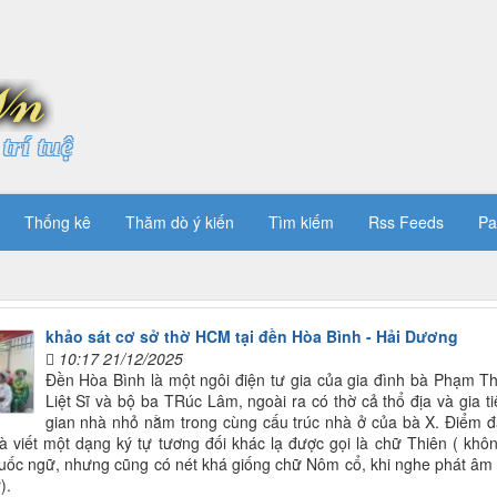
trí tuệ
Thống kê
Thăm dò ý kiến
Tìm kiếm
Rss Feeds
Pa
khảo sát cơ sở thờ HCM tại đền Hòa Bình - Hải Dương
10:17 21/12/2025
Đền Hòa Bình là một ngôi điện tư gia của gia đình bà Phạm Thị 
Liệt Sĩ và bộ ba TRúc Lâm, ngoài ra có thờ cả thổ địa và gia t
gian nhà nhỏ nằm trong cùng cấu trúc nhà ở của bà X. Điểm đặ
à viết một dạng ký tự tương đối khác lạ được gọi là chữ Thiên ( k
uốc ngữ, nhưng cũng có nét khá giống chữ Nôm cổ, khi nghe phát âm
).