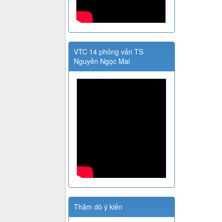
VTC 14 phỏng vấn TS
Nguyễn Ngọc Mai
Thăm dò ý kiến