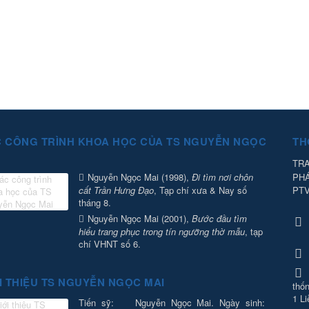
 CÔNG TRÌNH KHOA HỌC CỦA TS NGUYỄN NGỌC
TH
TRA
PH
Nguyễn Ngọc Mai (1998),
Đi tìm nơi chôn
PT
cất Trần Hưng Đạo
, Tạp chí xưa & Nay số
tháng 8.
Nguyễn Ngọc Mai (2001),
Bước đầu tìm
hiểu trang phục trong tín ngưỡng thờ mẫu
, tạp
chí VHNT số 6.
I THIỆU TS NGUYỄN NGỌC MAI
thốn
1 Li
Tiến sỹ: Nguyễn Ngọc Mai. Ngày sinh: