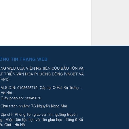
ÔNG TIN TRANG WEB
NG WEB CỦA VIỆN NGHIÊN CỨU BẢO TỒN VÀ
(
ÁT TRIỂN VĂN HÓA PHƯƠNG ĐÔNG
VNCBT VA
)
VHPD
M.S.D.N: 0108625712, Cấp tại Q Hai Bà Trưng -
Hà Nội.
Giấy phép số: 12345678
Chịu trách nhiệm:
TS Nguyễn Ngọc Mai
Địa chỉ:
Phòng Tôn giáo và Tín ngưỡng truyền
g - Viện Dân tộc học và Tôn giáo học - Tầng 9 Số
ễu Giai - Hà Nội