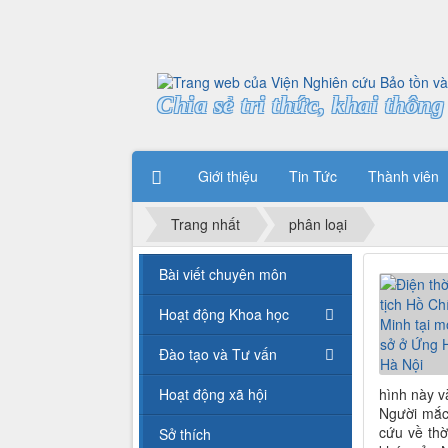
Chia sẻ tri thức, khai thông 
Giới thiệu
Tin Tức
Thành viên
Trang nhất
phân loại
Bài viết chuyên môn
Hoạt động Khoa học
Đào tạo và Tư vấn
Hoạt động xã hội
hình này v
Người mắc 
cứu về thờ
Sở thích