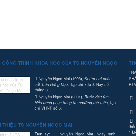
 CÔNG TRÌNH KHOA HỌC CỦA TS NGUYỄN NGỌC
TH
TRA
PH
Nguyễn Ngọc Mai (1998),
Đi tìm nơi chôn
PT
cất Trần Hưng Đạo
, Tạp chí xưa & Nay số
tháng 8.
Nguyễn Ngọc Mai (2001),
Bước đầu tìm
hiểu trang phục trong tín ngưỡng thờ mẫu
, tạp
chí VHNT số 6.
I THIỆU TS NGUYỄN NGỌC MAI
thốn
1 Li
Tiến sỹ: Nguyễn Ngọc Mai. Ngày sinh: