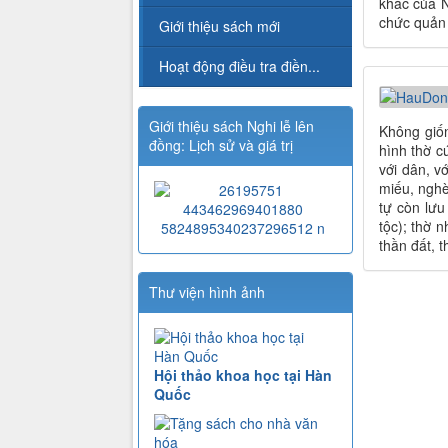
khác của N
chức quản 
Giới thiệu sách mới
Hoạt động điều tra điền...
Giới thiệu sách Nghi lễ lên
Không giốn
đồng: Lịch sử và giá trị
hình thờ c
với dân, v
miếu, nghè
tự còn lưu
tộc); thờ 
thần đất, t
Thư viện hình ảnh
Hội thảo khoa học tại Hàn
Quốc