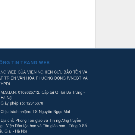
ÔNG TIN TRANG WEB
NG WEB CỦA VIỆN NGHIÊN CỨU BẢO TỒN VÀ
(
ÁT TRIỂN VĂN HÓA PHƯƠNG ĐÔNG
VNCBT VA
)
VHPD
M.S.D.N: 0108625712, Cấp tại Q Hai Bà Trưng -
Hà Nội.
Giấy phép số: 12345678
Chịu trách nhiệm:
TS Nguyễn Ngọc Mai
Địa chỉ:
Phòng Tôn giáo và Tín ngưỡng truyền
g - Viện Dân tộc học và Tôn giáo học - Tầng 9 Số
ễu Giai - Hà Nội