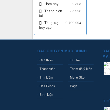
Hôm nay
2,863
Tháng hiện
85,926
tại
Tổng lượt
9,790,004
truy cập
CÁC CHUYÊN MỤC CHÍNH
CÁC
MAI
Giới thiệu
Tin Tức
Thành viên
Thăm dò ý kiến
Tìm kiếm
Menu Site
Rss Feeds
Page
Bình luận
GIỚ