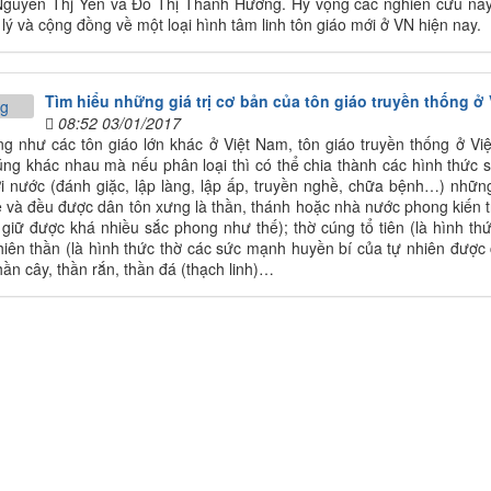
guyễn Thj Yên và Đố Thị Thanh Hương. Hy vọng các nghiên cứu này 
lý và cộng đồng về một loại hình tâm linh tôn giáo mới ở VN hiện nay.
Tìm hiểu những giá trị cơ bản của tôn giáo truyền thống ở
08:52 03/01/2017
g như các tôn giáo lớn khác ở Việt Nam, tôn giáo truyền thống ở Việ
úng khác nhau mà nếu phân loại thì có thể chia thành các hình thức
ới nước (đánh giặc, lập làng, lập ấp, truyền nghề, chữa bệnh…) những
 và đều được dân tôn xưng là thần, thánh hoặc nhà nước phong kiến t
 giữ được khá nhiều sắc phong như thế); thờ cúng tổ tiên (là hình thức
nhiên thần (là hình thức thờ các sức mạnh huyền bí của tự nhiên được c
hần cây, thần rắn, thần đá (thạch linh)…