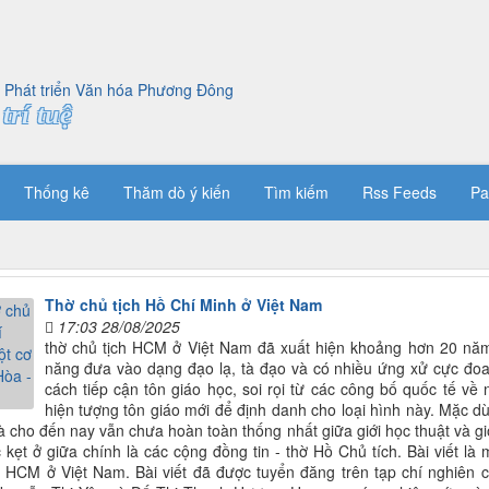
trí tuệ
Thống kê
Thăm dò ý kiến
Tìm kiếm
Rss Feeds
Pa
Thờ chủ tịch Hồ Chí Minh ở Việt Nam
17:03 28/08/2025
thờ chủ tịch HCM ở Việt Nam đã xuất hiện khoảng hơn 20 năm
năng đưa vào dạng đạo lạ, tà đạo và có nhiều ứng xử cực đoa
cách tiếp cận tôn giáo học, soi rọi từ các công bố quốc tế về
hiện tượng tôn giáo mới để định danh cho loại hình này. Mặc dù
à cho đến nay vẫn chưa hoàn toàn thống nhất giữa giới học thuật và g
kẹt ở giữa chính là các cộng đồng tin - thờ Hồ Chủ tích. Bài viết l
 HCM ở Việt Nam. Bài viết đã được tuyển đăng trên tạp chí nghiên c