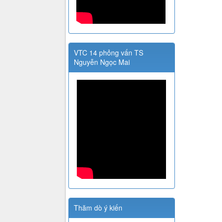
VTC 14 phỏng vấn TS
Nguyễn Ngọc Mai
Thăm dò ý kiến