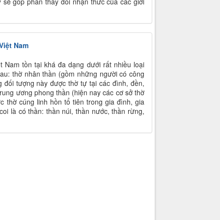
sẽ góp phần thay đổi nhận thức của các giới
 Việt Nam
t Nam tồn tại khá đa dạng dưới rất nhiều loại
 sau: thờ nhân thần (gồm những người có công
 đối tượng này được thờ tự tại các đình, đền,
rung ương phong thần (hiện nay các cơ sở thờ
 thờ cúng linh hồn tổ tiên trong gia đình, gia
oi là có thần: thần núi, thần nước, thần rừng,