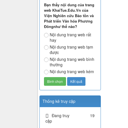
Bạn thấy nội dung của trang
web KhaiTue.Edu.Vn của
Viện Nghiên cứu Bảo tồn và
Phát triển Văn hóa Phương
Đôngnhư thế nào?
Nội dung trang web rất
hay
Nội dung trang web tạm
được
Nội dung trang web bình
thường
Nội dung trang web kém
Thống kê truy cập
Đang truy
19
cập