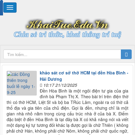
Chia sẻ tri thức, khai thông trí tuệ
khảo sát cơ sở thờ HCM tại đền Hòa Bình -
Hải Dương
10:17 21/12/2025
Đền Hòa Bình là một ngôi điện tư gia của gia
đình bà Phạm Thị X. Theo bài trí trên điện thờ
thì có thờ HCM, Liệt Sĩ và bộ ba TRúc Lâm, ngoài ra có thờ cả
thổ địa và gia tiên của chủ điện. Gọi là đền, nhưng chỉ là một
gian nhà nhỏ nằm trong cùng cấu trúc nhà ở của bà X. Điểm
đặc biệt ở đền Hòa Bình là tại đây bà X có khả năng nói và viết
một dạng ký tự tương đối khác lạ được gọi là chữ Thiên ( không
phải chữ Hán, không phải chữ Nôm, không phải chữ quốc ngữ,