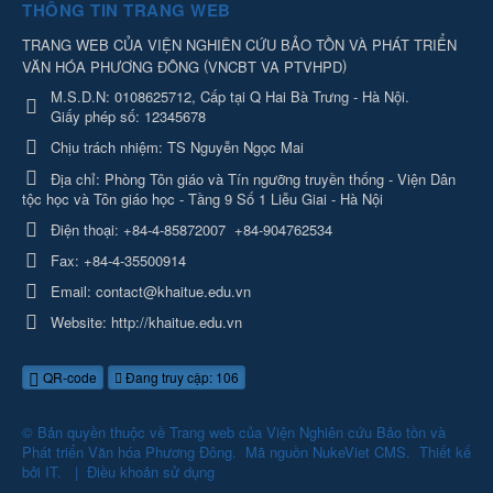
THÔNG TIN TRANG WEB
TRANG WEB CỦA VIỆN NGHIÊN CỨU BẢO TỒN VÀ PHÁT TRIỂN
(
)
VĂN HÓA PHƯƠNG ĐÔNG
VNCBT VA PTVHPD
M.S.D.N: 0108625712, Cấp tại Q Hai Bà Trưng - Hà Nội.
Giấy phép số: 12345678
Chịu trách nhiệm:
TS Nguyễn Ngọc Mai
Địa chỉ:
Phòng Tôn giáo và Tín ngưỡng truyền thống - Viện Dân
tộc học và Tôn giáo học - Tầng 9 Số 1 Liễu Giai - Hà Nội
Điện thoại:
+84-4-85872007
+84-904762534
Fax:
+84-4-35500914
Email:
contact@khaitue.edu.vn
Website:
http://khaitue.edu.vn
QR-code
Đang truy cập: 106
© Bản quyền thuộc về
Trang web của Viện Nghiên cứu Bảo tồn và
Phát triển Văn hóa Phương Đông
.
Mã nguồn
NukeViet CMS
.
Thiết kế
bởi
IT
.
|
Điều khoản sử dụng