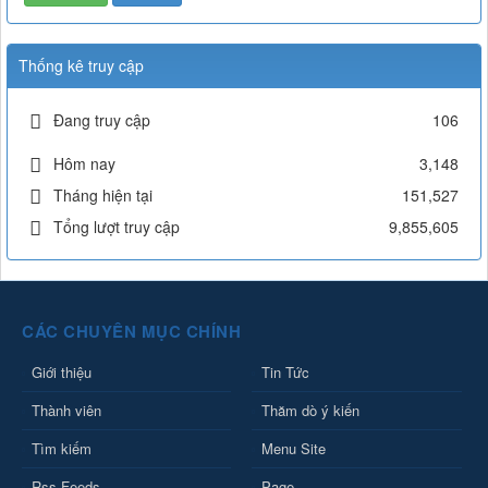
Thống kê truy cập
Đang truy cập
106
Hôm nay
3,148
Tháng hiện tại
151,527
Tổng lượt truy cập
9,855,605
CÁC CHUYÊN MỤC CHÍNH
Giới thiệu
Tin Tức
Thành viên
Thăm dò ý kiến
Tìm kiếm
Menu Site
Rss Feeds
Page