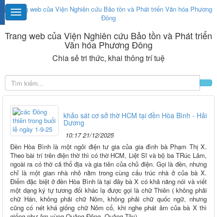
Trang web của Viện Nghiên cứu Bảo tồn và Phát triển
Văn hóa Phương Đông
Chia sẻ tri thức, khai thông trí tuệ
khảo sát cơ sở thờ HCM tại đền Hòa Bình - Hải
Dương
10:17 21/12/2025
Đền Hòa Bình là một ngôi điện tư gia của gia đình bà Phạm Thị X.
Theo bài trí trên điện thờ thì có thờ HCM, Liệt Sĩ và bộ ba TRúc Lâm,
ngoài ra có thờ cả thổ địa và gia tiên của chủ điện. Gọi là đền, nhưng
chỉ là một gian nhà nhỏ nằm trong cùng cấu trúc nhà ở của bà X.
Điểm đặc biệt ở đền Hòa Bình là tại đây bà X có khả năng nói và viết
một dạng ký tự tương đối khác lạ được gọi là chữ Thiên ( không phải
chữ Hán, không phải chữ Nôm, không phải chữ quốc ngữ, nhưng
cũng có nét khá giống chữ Nôm cổ, khi nghe phát âm của bà X thì
giống như âm vùng Quảng Đông, Quảng Tây).