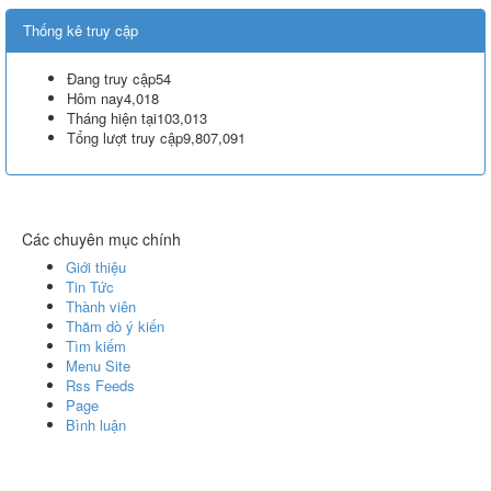
Thống kê truy cập
Đang truy cập
54
Hôm nay
4,018
Tháng hiện tại
103,013
Tổng lượt truy cập
9,807,091
Các chuyên mục chính
Giới thiệu
Tin Tức
Thành viên
Thăm dò ý kiến
Tìm kiếm
Menu Site
Rss Feeds
Page
Bình luận