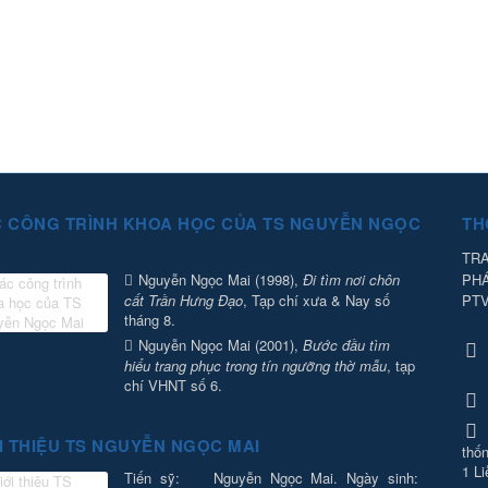
 CÔNG TRÌNH KHOA HỌC CỦA TS NGUYỄN NGỌC
TH
TRA
PH
Nguyễn Ngọc Mai (1998),
Đi tìm nơi chôn
PT
cất Trần Hưng Đạo
, Tạp chí xưa & Nay số
tháng 8.
Nguyễn Ngọc Mai (2001),
Bước đầu tìm
hiểu trang phục trong tín ngưỡng thờ mẫu
, tạp
chí VHNT số 6.
I THIỆU TS NGUYỄN NGỌC MAI
thốn
1 Li
Tiến sỹ: Nguyễn Ngọc Mai. Ngày sinh: