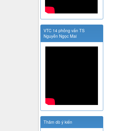
VTC 14 phỏng vấn TS
Nguyễn Ngọc Mai
Thăm dò ý kiến