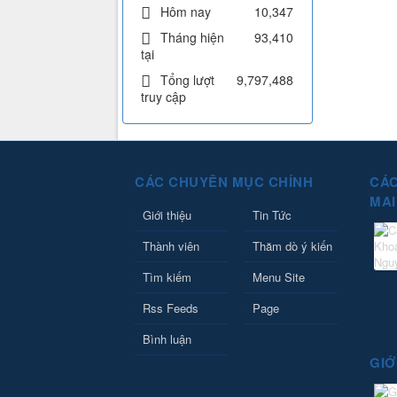
Hôm nay
10,347
Tháng hiện
93,410
tại
Tổng lượt
9,797,488
truy cập
CÁC CHUYÊN MỤC CHÍNH
CÁC
MAI
Giới thiệu
Tin Tức
Thành viên
Thăm dò ý kiến
Tìm kiếm
Menu Site
Rss Feeds
Page
Bình luận
GIỚ