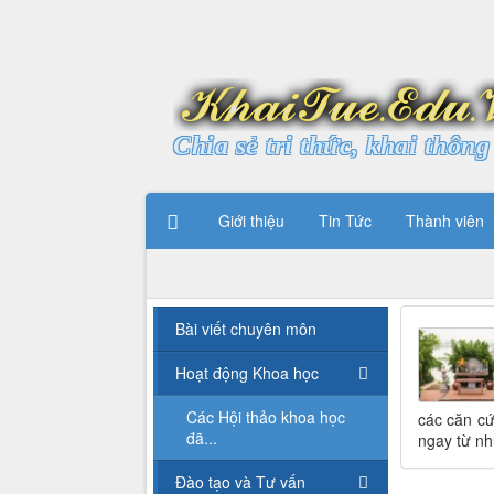
Chia sẻ tri thức, khai thông 
Giới thiệu
Tin Tức
Thành viên
Bài viết chuyên môn
Hoạt động Khoa học
Các Hội thảo khoa học
các căn cứ
đã...
ngay từ n
Đào tạo và Tư vấn