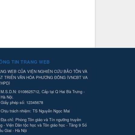
ÔNG TIN TRANG WEB
NG WEB CỦA VIỆN NGHIÊN CỨU BẢO TỒN VÀ
(
ÁT TRIỂN VĂN HÓA PHƯƠNG ĐÔNG
VNCBT VA
)
VHPD
M.S.D.N: 0108625712, Cấp tại Q Hai Bà Trưng -
Hà Nội.
Giấy phép số: 12345678
Chịu trách nhiệm:
TS Nguyễn Ngọc Mai
Địa chỉ:
Phòng Tôn giáo và Tín ngưỡng truyền
g - Viện Dân tộc học và Tôn giáo học - Tầng 9 Số
ễu Giai - Hà Nội