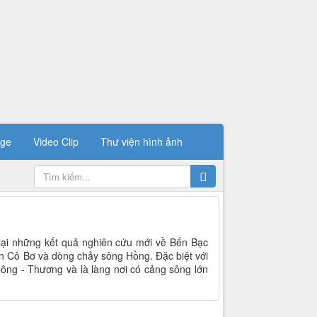
ge
Video Clip
Thư viện hình ảnh
lại những kết quả nghiên cứu mới về Bến Bạc
ền Cô Bơ và dòng chảy sông Hồng. Đặc biệt với
- Công - Thương và là làng nơi có cảng sông lớn