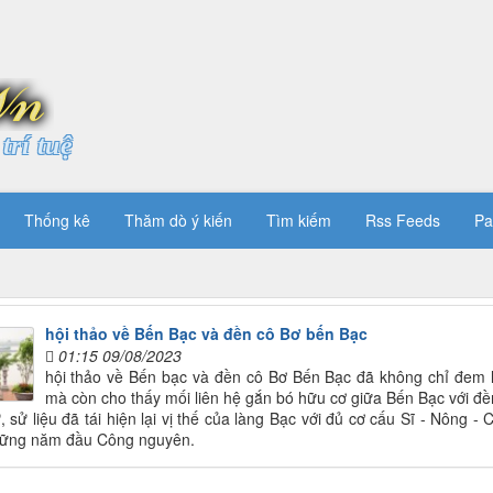
trí tuệ
Thống kê
Thăm dò ý kiến
Tìm kiếm
Rss Feeds
Pa
hội thảo về Bến Bạc và đền cô Bơ bến Bạc
01:15 09/08/2023
hội thảo về Bến bạc và đền cô Bơ Bến Bạc đã không chỉ đem 
mà còn cho thấy mối liên hệ gắn bó hữu cơ giữa Bến Bạc với đ
, sử liệu đã tái hiện lại vị thế của làng Bạc với đủ cơ cấu Sĩ - Nông 
hững năm đầu Công nguyên.