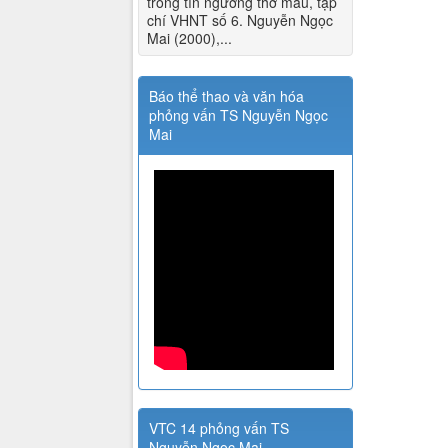
trong tín ngưỡng thờ mẫu, tạp
chí VHNT số 6. Nguyễn Ngọc
Mai (2000),...
Báo thể thao và văn hóa
phỏng vấn TS Nguyễn Ngọc
Mai
VTC 14 phỏng vấn TS
Nguyễn Ngọc Mai