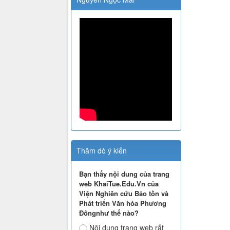
Thăm dò ý kiến
Bạn thấy nội dung của trang
web KhaiTue.Edu.Vn của
Viện Nghiên cứu Bảo tồn và
Phát triển Văn hóa Phương
Đôngnhư thế nào?
Nội dung trang web rất