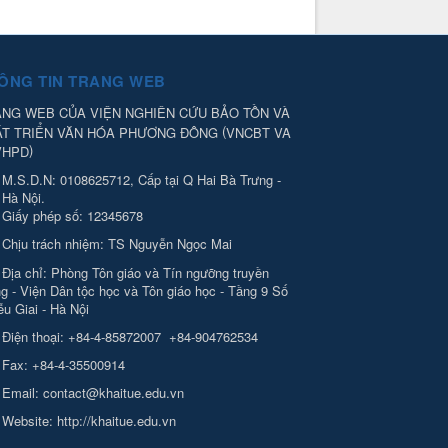
ÔNG TIN TRANG WEB
NG WEB CỦA VIỆN NGHIÊN CỨU BẢO TỒN VÀ
(
ÁT TRIỂN VĂN HÓA PHƯƠNG ĐÔNG
VNCBT VA
)
VHPD
M.S.D.N: 0108625712, Cấp tại Q Hai Bà Trưng -
Hà Nội.
Giấy phép số: 12345678
Chịu trách nhiệm:
TS Nguyễn Ngọc Mai
Địa chỉ:
Phòng Tôn giáo và Tín ngưỡng truyền
g - Viện Dân tộc học và Tôn giáo học - Tầng 9 Số
ễu Giai - Hà Nội
Điện thoại:
+84-4-85872007
+84-904762534
Fax:
+84-4-35500914
Email:
contact@khaitue.edu.vn
Website:
http://khaitue.edu.vn