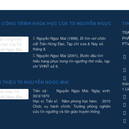
 CÔNG TRÌNH KHOA HỌC CỦA TS NGUYỄN NGỌC
TH
TRA
PH
Nguyễn Ngọc Mai (1998),
Đi tìm nơi chôn
PT
cất Trần Hưng Đạo
, Tạp chí xưa & Nay số
tháng 8.
Nguyễn Ngọc Mai (2001),
Bước đầu tìm
hiểu trang phục trong tín ngưỡng thờ mẫu
, tạp
chí VHNT số 6.
I THIỆU TS NGUYỄN NGỌC MAI
thốn
1 Li
Tiến sỹ: Nguyễn Ngọc Mai. Ngày sinh:
30/3/1970
Học vị: Tiến sĩ Năm phong học hàm: 2010
Chức vụ hành chính: Trưởng phòng nghiên
cứu tín ngưỡng và tôn giáo truyền thống