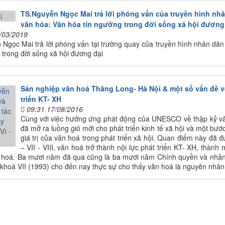
TS.Nguyễn Ngọc Mai trả lời phóng vấn của truyền hình nh
văn hóa: Văn hóa tín ngưỡng trong đời sống xã hội đương
/03/2019
Ngọc Mai trả lời phóng vấn tại trường quay của truyền hình nhân dâ
 trong đời sống xã hội đương đại
Sản nghiệp văn hoá Thăng Long- Hà Nội & một số vấn đề v
triển KT- XH
09:31 17/08/2016
Cùng với việc hưởng ứng phát động của UNESCO về thập kỷ vă
đã mở ra luồng gió mới cho phát triển kinh tế xã hội và một bư
giá trị của văn hoá trong phát triển xã hội. Quan điểm này đã đ
– VII - VIII, văn hoá trở thành nội lực phát triển KT- XH, thành
hoá. Ba mươi năm đã qua cũng là ba mươi năm Chính quyền và nhân dâ
khoá VII (1993) cho đến nay thực sự cho thấy văn hoá là nguyên nhân, 