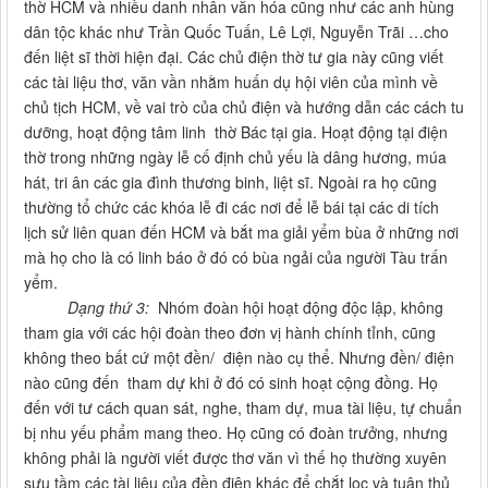
thờ HCM và nhiều danh nhân văn hóa cũng như các anh hùng
dân tộc khác như Trần Quốc Tuấn, Lê Lợi, Nguyễn Trãi …cho
đến liệt sĩ thời hiện đại. Các chủ điện thờ tư gia này cũng viết
các tài liệu thơ, văn vần nhằm huấn dụ hội viên của mình về
chủ tịch HCM, về vai trò của chủ điện và hướng dẫn các cách tu
dưỡng, hoạt động tâm linh thờ Bác tại gia. Hoạt động tại điện
thờ trong những ngày lễ cố định chủ yếu là dâng hương, múa
hát, tri ân các gia đình thương binh, liệt sĩ. Ngoài ra họ cũng
thường tổ chức các khóa lễ đi các nơi để lễ bái tại các di tích
lịch sử liên quan đến HCM và bắt ma giải yểm bùa ở những nơi
mà họ cho là có linh báo ở đó có bùa ngải của người Tàu trấn
yểm.
Dạng thứ 3:
Nhóm đoàn hội hoạt động độc lập, không
tham gia với các hội đoàn theo đơn vị hành chính tỉnh, cũng
không theo bất cứ một đền/ điện nào cụ thể. Nhưng đền/ điện
nào cũng đến tham dự khi ở đó có sinh hoạt cộng đồng. Họ
đến với tư cách quan sát, nghe, tham dự, mua tài liệu, tự chuẩn
bị nhu yếu phẩm mang theo. Họ cũng có đoàn trưởng, nhưng
không phải là người viết được thơ văn vì thế họ thường xuyên
sưu tầm các tài liệu của đền điện khác để chắt lọc và tuân thủ