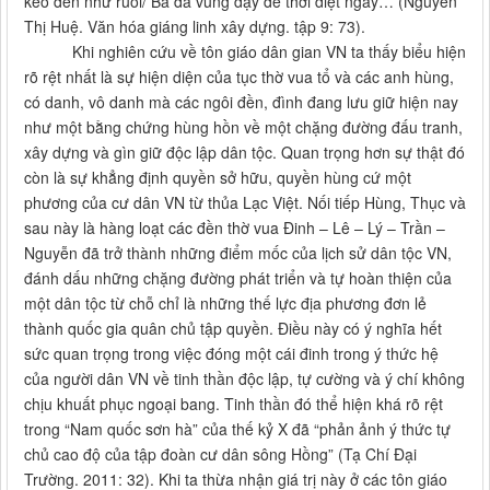
kéo đến như ruồi/ Bà đã vùng dậy để thời diệt ngay… (Nguyễn
Thị Huệ. Văn hóa giáng linh xây dựng. tập 9: 73).
Khi nghiên cứu về tôn giáo dân gian VN ta thấy biểu hiện
rõ rệt nhất là sự hiện diện của tục thờ vua tổ và các anh hùng,
có danh, vô danh mà các ngôi đền, đình đang lưu giữ hiện nay
như một bằng chứng hùng hồn về một chặng đường đấu tranh,
xây dựng và gìn giữ độc lập dân tộc. Quan trọng hơn sự thật đó
còn là sự khẳng định quyền sở hữu, quyền hùng cứ một
phương của cư dân VN từ thủa Lạc Việt. Nối tiếp Hùng, Thục và
sau này là hàng loạt các đền thờ vua Đinh – Lê – Lý – Trần –
Nguyễn đã trở thành những điểm mốc của lịch sử dân tộc VN,
đánh dấu những chặng đường phát triển và tự hoàn thiện của
một dân tộc từ chỗ chỉ là những thế lực địa phương đơn lẻ
thành quốc gia quân chủ tập quyền. Điều này có ý nghĩa hết
sức quan trọng trong việc đóng một cái đinh trong ý thức hệ
của người dân VN về tinh thần độc lập, tự cường và ý chí không
chịu khuất phục ngoại bang. Tinh thần đó thể hiện khá rõ rệt
trong “Nam quốc sơn hà” của thế kỷ X đã “phản ảnh ý thức tự
chủ cao độ của tập đoàn cư dân sông Hồng” (Tạ Chí Đại
Trường. 2011: 32). Khi ta thừa nhận giá trị này ở các tôn giáo