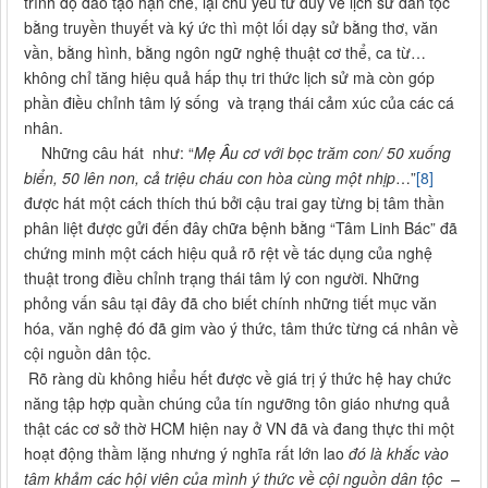
trình độ đào tạo hạn chế, lại chủ yếu tư duy về lịch sử dân tộc
bằng truyền thuyết và ký ức thì một lối dạy sử bằng thơ, văn
vần, bằng hình, bằng ngôn ngữ nghệ thuật cơ thể, ca từ…
không chỉ tăng hiệu quả hấp thụ tri thức lịch sử mà còn góp
phần điều chỉnh tâm lý sống và trạng thái cảm xúc của các cá
nhân.
Những câu hát như: “
Mẹ Âu cơ với bọc trăm con/ 50 xuống
biển, 50 lên non, cả triệu cháu con hòa cùng một nhịp
…”
[8]
được hát một cách thích thú bởi cậu trai gay từng bị tâm thần
phân liệt được gửi đến đây chữa bệnh bằng “Tâm Linh Bác” đã
chứng minh một cách hiệu quả rõ rệt về tác dụng của nghệ
thuật trong điều chỉnh trạng thái tâm lý con người. Những
phỏng vấn sâu tại đây đã cho biết chính những tiết mục văn
hóa, văn nghệ đó đã gim vào ý thức, tâm thức từng cá nhân về
cội nguồn dân tộc.
Rõ ràng dù không hiểu hết được về giá trị ý thức hệ hay chức
năng tập hợp quần chúng của tín ngưỡng tôn giáo nhưng quả
thật các cơ sở thờ HCM hiện nay ở VN đã và đang thực thi một
hoạt động thầm lặng nhưng ý nghĩa rất lớn lao
đó là khắc vào
tâm khảm các hội viên của mình ý thức về cội nguồn dân tộc –