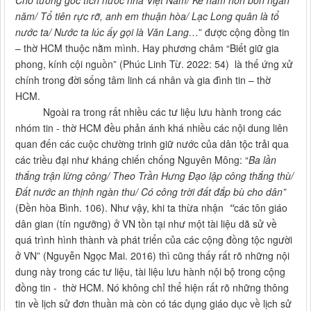
Cho tường gốc tích nước nhà Việt Nam/ Kể năm hơn bốn ngàn
năm/ Tổ tiên rực rỡ, anh em thuận hòa/ Lạc Long quân là tổ
nước ta/ Nước ta lúc ấy gọi là Văn Lang…
” được cộng đồng tin
– thờ HCM thuộc nằm mình. Hay phương châm “Biết giữ gia
phong, kính cội nguồn” (Phúc Linh Từ. 2022: 54) là thế ứng xử
chính trong đời sống tâm linh cá nhân và gia đình tin – thờ
HCM.
Ngoài ra trong rất nhiều các tư liệu lưu hành trong các
nhóm tin - thờ HCM đều phản ánh khá nhiều các nội dung liên
quan đến các cuộc chường trinh giữ nước của dân tộc trải qua
các triều đại như kháng chiến chống Nguyên Mông: “
Ba lần
thắng trận lừng công/ Theo Trần Hưng Đạo lập công thắng thù/
Đất nước an thịnh ngàn thu/ Có công trời đất đắp bù cho dân”
(Đền hòa Bình. 106). Như vậy, khi ta thừa nhận
“
các tôn giáo
dân gian (tín ngưỡng) ở VN tồn tại như một tài liệu dã sử về
quá trình hình thành và phát triển của các cộng đồng tộc người
ở VN” (Nguyễn Ngọc Mai. 2016) thì cũng thấy rất rõ những nội
dung này trong các tư liệu, tài liệu lưu hành nội bộ trong cộng
đồng tin - thờ HCM. Nó không chỉ thể hiện rất rõ những thông
tin về lịch sử đơn thuần mà còn có tác dụng giáo dục về lịch sử