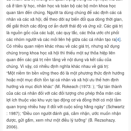
cả ở tâm lý học, nhân học và toàn bộ các bộ môn khoa học
quan tâm đến chúng. Người ta dùng chúng để xác định các cá
nhân và các xã hội, để theo dõi sự biến đổi qua dòng thời gian,
để giải thích các động cơ ẩn dưới thái độ và ứng xử. Các giá trị
là nguồn gốc của các luật, các quy tắc, các thỏa ước chi phối
các nhóm người và các mối liên hệ giữa các cá nhân tạo ra
[4]
.
Có nhiều quan niệm khác nhau về các giá trị, nhưng sử dụng
chúng trong khoa học xã hội thì thiếu một sự thỏa hiệp liên
quan đến các giá trị nền tảng về nội dung và kết cấu của
chúng. Vì vậy, có nhiều định nghĩa khác nhau về giá trị:
“Một niềm tin bền vững theo đó là một phương thức định hướng
hoặc một mục đích tồn tại cá nhân và xã hội ưu thế hơn định
hướng và mục đích khác” (M. Rokeach (1973: ); “Sự tán thành
của các cá nhân đối với các đối tượng cho phép thỏa mãn các
lợi ích thuộc vào khu vực tạo động cơ và đồng thời có một tầm
quan trọng nhiều hay ít đối với cuộc sống hằng ngày” (Schwartz
: 1987); “Điều con người đánh giá, cảm nhận, ước muốn nhận
được, gửi gắm, xem như một điều lý tưởng” (B. Rezsohazy.
2006).