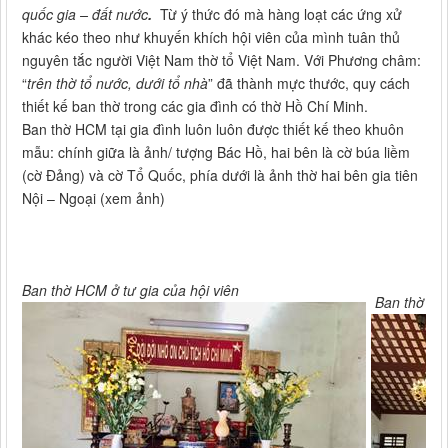
quốc gia – đất nước
.
Từ ý thức đó mà hàng loạt các ứng xử
khác kéo theo như khuyến khích hội viên của mình tuân thủ
nguyên tắc người Việt Nam thờ tổ Việt Nam. Với Phương châm:
“
trên thờ tổ nước, dưới tổ nhà
” đã thành mực thước, quy cách
thiết kế ban thờ trong các gia đình có thờ Hồ Chí Minh.
Ban thờ HCM tại gia đình luôn luôn được thiết kế theo khuôn
mẫu: chính giữa là ảnh/ tượng Bác Hồ, hai bên là cờ búa liềm
(cờ Đảng) và cờ Tổ Quốc, phía dưới là ảnh thờ hai bên gia tiên
Nội – Ngoại (xem ảnh)
Ban thờ HCM ở tư gia của hội viên
Ban thờ HC