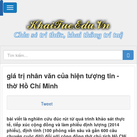
Chia sẻ tri thức, khai thông trí tuệ
giá trị nhân văn của hiện tượng tin -
thờ Hồ Chí Minh
Tweet
bài viết là nghiên cứu đúc rút từ quá trình khảo sát thực
tế, tiếp xúc cộng đồng và làm phiếu định lượng (2014
phiếu), định tính (100 phỏng vấn sâu và gần 600 câu
chuyện cuộc đời) đối với cộng đồng thờ chủ tịch Hồ CHí