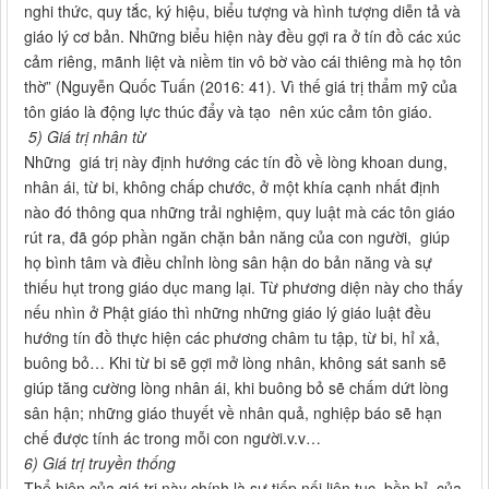
nghi thức, quy tắc, ký hiệu, biểu tượng và hình tượng diễn tả và
giáo lý cơ bản. Những biểu hiện này đều gợi ra ở tín đồ các xúc
cảm riêng, mãnh liệt và niềm tin vô bờ vào cái thiêng mà họ tôn
thờ” (Nguyễn Quốc Tuấn (2016: 41). Vì thế giá trị thẩm mỹ của
tôn giáo là động lực thúc đẩy và tạo nên xúc cảm tôn giáo.
5) Giá trị nhân từ
Những giá trị này định hướng các tín đồ về lòng khoan dung,
nhân ái, từ bi, không chấp chước, ở một khía cạnh nhất định
nào đó thông qua những trải nghiệm, quy luật mà các tôn giáo
rút ra, đã góp phần ngăn chặn bản năng của con người, giúp
họ bình tâm và điều chỉnh lòng sân hận do bản năng và sự
thiếu hụt trong giáo dục mang lại. Từ phương diện này cho thấy
nếu nhìn ở Phật giáo thì những những giáo lý giáo luật đều
hướng tín đồ thực hiện các phương châm tu tập, từ bi, hỉ xả,
buông bỏ… Khi từ bi sẽ gợi mở lòng nhân, không sát sanh sẽ
giúp tăng cường lòng nhân ái, khi buông bỏ sẽ chấm dứt lòng
sân hận; những giáo thuyết về nhân quả, nghiệp báo sẽ hạn
chế được tính ác trong mỗi con người.v.v…
6) Giá trị truyền thống
Thể hiện của giá trị này chính là sự tiếp nối liên tục, bền bỉ của