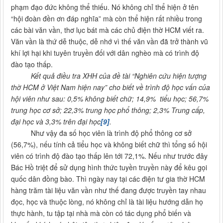
phạm đạo đức không thể thiếu. Nó không chỉ thể hiện ở tên
“hội đoàn đền ơn đáp nghĩa” mà còn thể hiện rất nhiều trong
các bài văn vần, thơ lục bát mà các chủ điện thờ HCM viết ra.
Văn vần là thứ dễ thuộc, dễ nhớ vì thế văn vần đã trở thành vũ
khí lợi hại khi tuyên truyền đối với dân nghèo mà có trình độ
đào tạo thấp.
Kết quả điều tra XHH của đề tài “Nghiên cứu hiện tượng
thờ HCM ở Việt Nam hiện nay” cho biết về trình độ học vấn của
hội viên như sau: 0,5% không biết chữ; 14,9% tiểu học; 56,7%
trung học cơ sở; 22,3% trung học phổ thông; 2,3% Trung cấp,
đại học và 3,3% trên đại học
[9]
.
Như vậy đa số học viên là trình độ phổ thông cơ sở
(56,7%), nếu tính cả tiểu học và không biết chữ thì tổng số hội
viên có trình độ đào tạo thấp lên tới 72,1%. Nếu như trước đây
Bác Hồ triệt để sử dụng hình thức tuyền truyền này để kêu gọi
quốc dân đồng bào. Thì ngày nay tại các điện tư gia thờ HCM
hàng trăm tài liệu văn vần như thế đang được truyền tay nhau
đọc, học và thuộc lòng, nó không chỉ là tài liệu hướng dẫn họ
thực hành, tu tập tại nhà mà còn có tác dụng phổ biến và