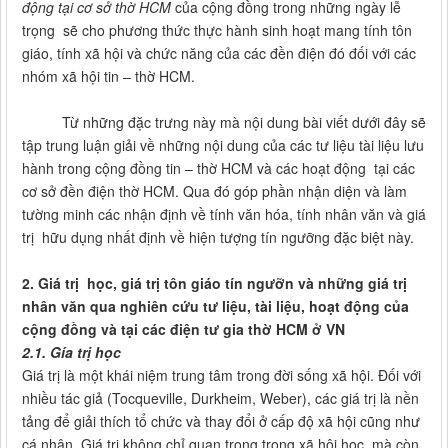
động tại cơ sở thờ HCM
của cộng đồng trong những ngày lễ
trọng sẽ cho phương thức thực hành sinh hoạt mang tính tôn
giáo, tính xã hội và chức năng của các đền điện đó đối với các
nhóm xã hội tin – thờ HCM.
Từ những đặc trưng này mà nội dung bài viết dưới đây sẽ
tập trung luận giải về những nội dung của các tư liệu tài liệu lưu
hành trong cộng đồng tin – thờ HCM và các hoạt động tại các
cơ sở đền điện thờ HCM. Qua đó góp phần nhận diện và làm
tường minh các nhận định về tính văn hóa, tính nhân văn và giá
trị hữu dụng nhất định về hiện tượng tín ngưỡng đặc biệt này.
2. Giá trị học, giá trị tôn giáo tín ngưỡn và những giá trị
nhân văn qua nghiên cứu tư liệu, tài liệu, hoạt động của
cộng đồng và tại các điện tư gia thờ HCM ở VN
2.1. Gía trị học
Giá trị là một khái niệm trung tâm trong đời sống xã hội. Đối với
nhiều tác giả (Tocqueville, Durkheim, Weber), các giá trị là nền
tảng để giải thích tổ chức và thay đổi ở cấp độ xã hội cũng như
cá nhân. Giá trị không chỉ quan trọng trong xã hội học, mà còn