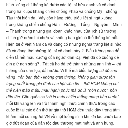
binh cũng chỉ thống kê đươc các liệt sĩ hữu danh và vô danh
trong hai cuộc kháng chiến chống Pháp và chống Mỹ - chống
Tàu thời hiện đại. Vậy còn hàng triệu triệu liệt sĩ ngã xuống
trong kháng chiến chống Hán – Đường - Tống – Nguyên – Minh
– Thanh trong những giai đoạn khác nhau của lịch sử trường
chinh giữ nước thì chưa và không bao giờ có thể thống kê nổi.
Hiện tại ở Việt Nam đã và đang có những nghĩa trang liệt sĩ nào
đã và đang thờ những liệt sĩ vô danh này ?. Biểu tượng nào để
diễn tả hết máu xương của người dân Đại Việt đã đổ xuống để
gìn giữ non sông? . Tất cả họ đã trở thành những anh linh – khí
thiêng của dân tộc, đất nước. Vì thế mà biểu tượng
cờ đỏ sao
vàng trên ban thờ - không gian thiêng, không gian được tôn
trọng nhất trong gia đình các hội viên tin – thờ HCM không chỉ
thể hiện màu máu, màu hạnh phúc mà đó là “hồn nước”, hồn
dân tộc.
Câu quốc ca “
cờ in máu chiến thắng mang hồn nước”
mỗi khi vang lên và trở thành nghi thức chính thức trong các
cuộc lễ tại các điện thờ tư gia thờ HCM đều thức dậy trong tâm
khảm mỗi con người VN về một luồng sinh khí lớn lao chưa bao
giờ đứt đoạn của dân tộc đau thương mất mát và anh hùng.