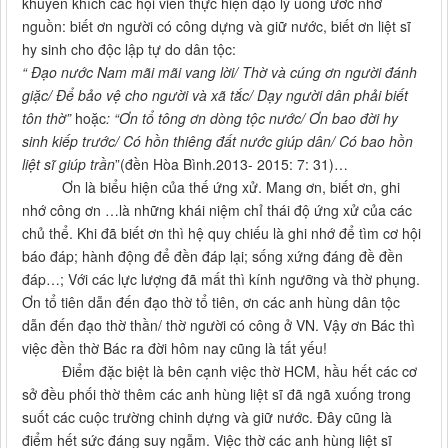
khuyến khích các hội viên thực hiện đạo lý uống ước nhớ
nguồn: biết ơn người có công dựng và giữ nước, biết ơn liệt sĩ
hy sinh cho độc lập tự do dân tộc:
“ Đạo nước Nam mãi mãi vang lời/ Thờ và cúng ơn người đánh
giặc/ Để bảo vệ cho người và xã tắc/ Dạy người dân phải biết
tôn thờ”
hoặc
: “Ơn tổ tông ơn dòng tộc nước/ Ơn bao đời hy
sinh kiếp trước/ Có hồn thiêng đất nước giúp dân/ Có bao hồn
liệt sĩ giúp trần
”(đền Hòa Bình.2013- 2015: 7: 31)…
Ơn là biểu hiện của thế ứng xử. Mang ơn, biết ơn, ghi
nhớ công ơn …là những khái niệm chỉ thái độ ứng xử của các
chủ thể. Khi đã biết ơn thì hệ quy chiếu là ghi nhớ để tìm cơ hội
báo đáp; hành động để đền đáp lại; sống xứng đáng đề đền
đáp…; Với các lực lượng đã mất thì kính ngưỡng và thờ phụng.
Ơn tổ tiên dẫn đến đạo thờ tổ tiên, ơn các anh hùng dân tộc
dẫn đến đạo thờ thần/ thờ người có công ở VN. Vậy ơn Bác thì
việc đền thờ Bác ra đời hôm nay cũng là tất yếu!
Điểm đặc biệt là bên cạnh việc thờ HCM, hầu hết các cơ
sở đều phối thờ thêm các anh hùng liệt sĩ đã ngã xuống trong
suốt các cuộc trường chinh dựng và giữ nước. Đây cũng là
điểm hết sức đáng suy ngẫm. Việc thờ các anh hùng liệt sĩ