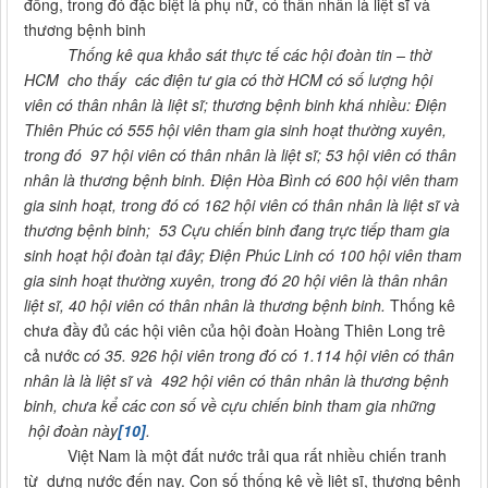
đồng, trong đó đặc biệt là phụ nữ, có thân nhân là liệt sĩ và
thương bệnh binh
Thống kê qua khảo sát thực tế các hội đoàn tin – thờ
HCM cho thấy các điện tư gia có thờ HCM có số lượng hội
viên có thân nhân là liệt sĩ; thương bệnh binh khá nhiều: Điện
Thiên Phúc có 555 hội viên tham gia sinh hoạt thường xuyên,
trong đó 97 hội viên có thân nhân là liệt sĩ; 53 hội viên có thân
nhân là thương bệnh binh. Điện Hòa Bình có 600 hội viên tham
gia sinh hoạt, trong đó có 162 hội viên có thân nhân là liệt sĩ và
thương bệnh binh; 53 Cựu chiến binh đang trực tiếp tham gia
sinh hoạt hội đoàn tại đây; Điện Phúc Linh có 100 hội viên tham
gia sinh hoạt thường xuyên, trong đó 20 hội viên là thân nhân
liệt sĩ, 40 hội viên có thân nhân là thương bệnh binh.
Thống kê
chưa đầy đủ các hội viên của hội đoàn Hoàng Thiên Long trê
cả nước
có
35. 926
hội viên trong đó có 1.114 hội viên có thân
nhân là là liệt sĩ và 492 hội viên có thân nhân là thương bệnh
binh, chưa kể các con số về cựu chiến binh tham gia những
hội đoàn này
[10]
.
Việt Nam là một đất nước trải qua rất nhiều chiến tranh
từ dựng nước đến nay. Con số thống kê về liệt sĩ, thương bệnh