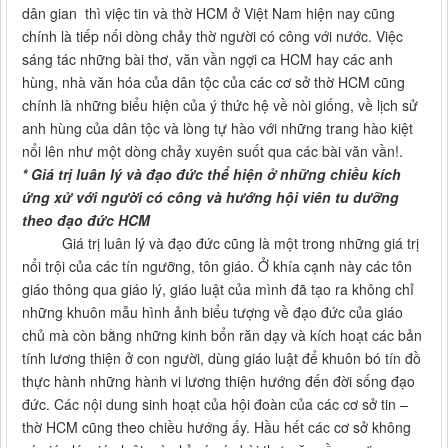
dân gian thì việc tin và thờ HCM ở Việt Nam hiện nay cũng
chính là tiếp nối dòng chảy thờ người có công với nước. Việc
sáng tác những bài thơ, văn vần ngợi ca HCM hay các anh
hùng, nhà văn hóa của dân tộc của các cơ sở thờ HCM cũng
chính là những biểu hiện của ý thức hệ về nòi giống, về lịch sử
anh hùng của dân tộc và lòng tự hào với những trang hào kiệt
nổi lên như một dòng chảy xuyên suốt qua các bài văn vần!.
* Giá trị luân lý và đạo đức thể hiện ở những chiều kích
ứng xử với người có công và hướng hội viên tu dưỡng
theo đạo đức HCM
Giá trị luân lý và đạo đức cũng là một trong những giá trị
nổi trội của các tín ngưỡng, tôn giáo. Ở khía cạnh này các tôn
giáo thông qua giáo lý, giáo luật của mình đã tạo ra không chỉ
những khuôn mẫu hình ảnh biểu tượng về đạo đức của giáo
chủ mà còn bằng những kinh bổn răn dạy và kích hoạt các bản
tính lương thiện ở con người, dùng giáo luật để khuôn bó tín đồ
thực hành những hành vi lương thiện hướng đến đời sống đạo
đức. Các nội dung sinh hoạt của hội đoàn của các cơ sở tin –
thờ HCM cũng theo chiều hướng ấy. Hầu hết các cơ sở không