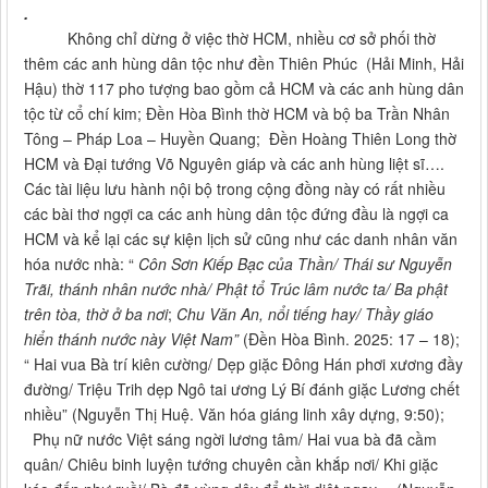
.
Không chỉ dừng ở việc thờ HCM, nhiều cơ sở phối thờ
thêm các anh hùng dân tộc như đền Thiên Phúc (Hải Minh, Hải
Hậu) thờ 117 pho tượng bao gồm cả HCM và các anh hùng dân
tộc từ cổ chí kim; Đền Hòa Bình thờ HCM và bộ ba Trần Nhân
Tông – Pháp Loa – Huyền Quang; Đền Hoàng Thiên Long thờ
HCM và Đại tướng Võ Nguyên giáp và các anh hùng liệt sĩ….
Các tài liệu lưu hành nội bộ trong cộng đồng này có rất nhiều
các bài thơ ngợi ca các anh hùng dân tộc đứng đầu là ngợi ca
HCM và kể lại các sự kiện lịch sử cũng như các danh nhân văn
hóa nước nhà: “
Côn Sơn Kiếp Bạc của Thần/ Thái sư Nguyễn
Trãi, thánh nhân nước nhà/ Phật tổ Trúc lâm nước ta/ Ba phật
trên tòa, thờ ở ba nơi
;
Chu Văn An, nổi tiếng hay/ Thầy giáo
hiển thánh nước này Việt Nam”
(Đền Hòa Bình. 2025: 17 – 18);
“ Hai vua Bà trí kiên cường/ Dẹp giặc Đông Hán phơi xương đầy
đường/ Triệu Trih dẹp Ngô tai ương Lý Bí đánh giặc Lương chết
nhiều” (Nguyễn Thị Huệ. Văn hóa giáng linh xây dựng, 9:50);
Phụ nữ nước Việt sáng ngời lương tâm/ Hai vua bà đã cầm
quân/ Chiêu binh luyện tướng chuyên cần khắp nơi/ Khi giặc