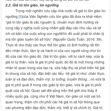
2.2. Giá trị tôn giáo, tín ngưỡng
Trong một nghiên cứu cấp nhà nước về giá trị tôn giáo tín
ngưỡng
[5]
của Viện Nghiên cứu tôn giáo đã đưa ra khái niệm:
“giá trị tôn giáo là các nguyên lý, chuẩn mực định hướng và
cung cấp ý nghĩa cuối cùng nhằm giải đáp các nhu cầu và lợi
ích cơ bản của cuộc sống con người/tín đồ xuất phát từ chân lý
mà tôn giáo tuyên bố sở hữu” (Nguyễn Quốc Tuấn. 2016: 39).
Thực tế cho thấy các thực thể tôn giáo có ảnh hưởng rất lớn
đến nhận thức, tâm lý và hành vi của con người cũng như tín
đồ của các tôn giáo đó. Giá trị tôn giáo, với tư cách kép: vừa là
giá trị tự thân, vừa là giá trị phổ quát, do đó là một trong những
nhân tố quan trọng vừa tạo ra, vừa hấp thụ và phát triển hệ giá
trị chung của xã hội, đặc biệt các tiểu hệ giá trị như:
chân thực,
luân lý và đạo đức, thẩm mỹ, tư tưởng, truyền thống
…
nó vừa là
giá trị phổ quát ở trong các giáo lý tôn giáo, vừa là giá trị phổi
quát của xã hội. Quan sát đời sống trên thế giới cho thấy ở
nhiều quốc gia, cũng như ở Việt Nam, tôn giáo có một vai trò
quan trọng, thậm chí chi phối các hệ giá trị xã hội thông qua
các phương diện đạo đức, thẩm mỹ, triết lý và chính trị. Giá trị