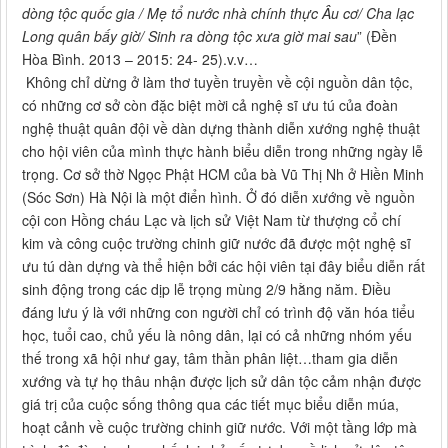
dòng tộc quốc gia / Mẹ tổ nước nhà chính thực Âu cơ/ Cha lạc
Long quân bấy giờ/ Sinh ra dòng tộc xưa giờ mai sau
” (Đền
Hòa Bình. 2013 – 2015: 24- 25).v.v…
Không chỉ dừng ở làm thơ tuyền truyền về cội nguồn dân tộc,
có những cơ sở còn đặc biệt mời cả nghệ sĩ ưu tú của đoàn
nghệ thuật quân đội về dàn dựng thành diễn xướng nghệ thuật
cho hội viên của mình thực hành biểu diễn trong những ngày lễ
trọng. Cơ sở thờ Ngọc Phật HCM của bà Vũ Thị Nh ở Hiền Minh
(Sóc Sơn) Hà Nội là một điển hình. Ở đó diễn xướng về nguồn
cội con Hồng cháu Lạc và lịch sử Việt Nam từ thượng cổ chí
kim và công cuộc trường chinh giữ nước đã được một nghệ sĩ
ưu tú dàn dựng và thể hiện bởi các hội viên tại đây biểu diễn rất
sinh động trong các dịp lễ trọng mùng 2/9 hằng năm. Điều
đáng lưu ý là với những con người chỉ có trình độ văn hóa tiểu
học, tuổi cao, chủ yếu là nông dân, lại có cả những nhóm yếu
thế trong xã hội như gay, tâm thần phân liệt…tham gia diễn
xướng và tự họ thâu nhận được lịch sử dân tộc cảm nhận được
giá trị của cuộc sống thông qua các tiết mục biểu diễn múa,
hoạt cảnh về cuộc trường chinh giữ nước. Với một tầng lớp mà