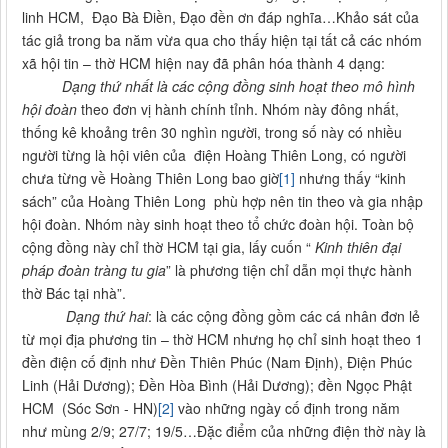
linh HCM, Đạo Bà Điền, Đạo đền ơn đáp nghĩa…Khảo sát của
tác giả trong ba năm vừa qua cho thấy hiện tại tất cả các nhóm
xã hội tin – thờ HCM hiện nay đã phân hóa thành 4 dạng:
Dạng thứ nhất
là các cộng đồng sinh hoạt theo mô hình
hội đoàn
theo đơn vị hành chính tỉnh. Nhóm này đông nhất,
thống kê khoảng trên 30 nghìn người, trong số này có nhiều
người từng là hội viên của điện Hoàng Thiên Long, có người
chưa từng về Hoàng Thiên Long bao giờ
[1]
nhưng thấy “kinh
sách” của Hoàng Thiên Long phù hợp nên tin theo và gia nhập
hội đoàn. Nhóm này sinh hoạt theo tổ chức đoàn hội. Toàn bộ
cộng đồng này chỉ thờ HCM tại gia, lấy cuốn “
Kinh thiên đại
pháp đoàn tràng tu gia
” là phương tiện chỉ dẫn mọi thực hành
thờ Bác tại nhà”.
Dạng thứ hai
: là các cộng đồng gồm các cá nhân đơn lẻ
từ mọi địa phương tin – thờ HCM nhưng họ chỉ sinh hoạt theo 1
đền điện cố định như Đền Thiên Phúc (Nam Định), Điện Phúc
Linh (Hải Dương); Đền Hòa Bình (Hải Dương); đền Ngọc Phật
HCM (Sóc Sơn - HN)
[2]
vào những ngày cố định trong năm
như mùng 2/9; 27/7; 19/5…Đặc điểm của những điện thờ này là