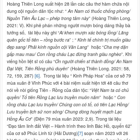
Hoàng Thiên Long xuất hiện 28 lần các câu thơ hàm chứa nội
dung cội nguồn dân tộc như: “
An Nam có thuốc chống phòng/
Nguồn Tiên Âu Lạc – phép trong tâm này
” (Hoàng Thiên Long.
2021: V). Khi phê phán những người mượn bóng dáng thầy bà
tướng số, tài liệu này ghi “
Ai khen mượn xác bóng lồng/ Lãng
quên gốc tổ tiên – rồng bước ra
” ; “
Kinh tế chính trị muốn giàu
đẹp sang/ Phải kính nguồn cội Văn Lang
” hoặc “
Cha mẹ dặn
gấp mau mau/ Con rồng cháu Lạc đừng tranh giàu nghèo
”. Khi
viếng hồn liệt sĩ có câu “
Ơn người chiến sĩ thành đồng/ An Nam
Đại Việt, Tiên Rồng phù duyên
” (Hoàng Thiên Long. 2021: 58,
72, 159, 287)
[6]
. Trong tài liệu “ Kinh Pháp Hoa” của cơ sở 79
mùa xuân ở Vĩnh Phúc với 4 bài niệm xuất hiện tới 48 câu thơ
nói về nòi giống Tiên - Rồng của dân tộc: “
Việt Nam ta có chủ
quyền/ Tổ tiên Rồng Lạc lưu truyền muôn năm
” hoặc “
Con
rồng cháu Lạc lưu truyền/ Chúng con có tổ, có tiên Lạc Hồng/
Lưu truyền lịch sử non sông/ Chung dòng huyết mạch Lạc
Hồng Âu Cơ
” (Điện 79 mùa xuân 2023: 2,9). Trong tài liệu
“Đạo tâm linh đất Việt – Hành trình theo linh Bác Hồ, quyển 62”
của cơ sở Phúc Linh từ (Hải Dương)
[7]
soạn năm 2023 với 26