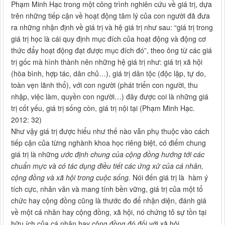
Phạm Minh Hạc trong một công trình nghiên cứu về giá trị, dựa
trên những tiếp cận về hoạt động tâm lý của con người đã đưa
ra những nhận định về giá trị và hệ giá trị như sau: “giá trị trong
giá trị học là cái quy định mục đích của hoạt động và động cơ
thức đẩy hoạt động đạt được mục đích đó”, theo ông từ các giá
trị gốc mà hình thành nên những hệ giá trị như: giá trị xã hội
(hòa bình, hợp tác, dân chủ…), giá trị dân tộc (độc lập, tự do,
toàn vẹn lãnh thổ), với con người (phát triển con người, thu
nhập, việc làm, quyền con người…) đây được coi là những giá
trị cốt yếu, giá trị sống còn, giá trị nội tại (Phạm Minh Hạc.
2012: 32)
Như vậy giá trị được hiểu như thế nào vẫn phụ thuộc vào cách
tiếp cận của từng nghành khoa học riêng biệt, có điểm chung
giá trị là những
ước định chung của cộng đồng hướng tới các
chuẩn mực và có tác dụng điều tiết các ứng xử của cá nhân,
cộng đồng và xã hội trong cuộc sống.
Nói đến giá trị là hàm ý
tích cực, nhân văn và mang tính bền vững, giá trị của một tổ
chức hay cộng đồng cũng là thước đo để nhận diện, đánh giá
về một cá nhân hay cộng đồng, xã hội, nó chứng tỏ sự tồn tại
hữu ích của cá nhân hay cộng đồng đó đối với xã hội.