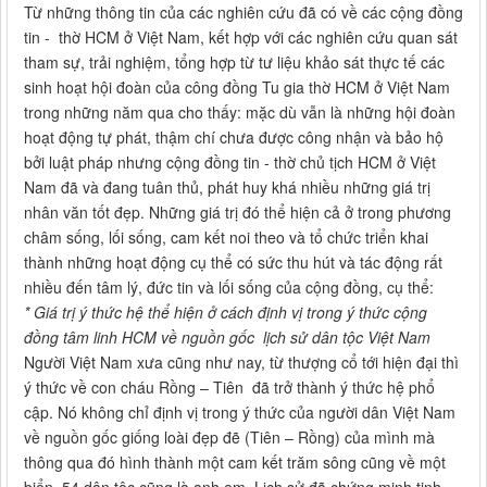
Từ những thông tin của các nghiên cứu đã có về các cộng đồng
tin - thờ HCM ở Việt Nam, kết hợp với các nghiên cứu quan sát
tham sự, trải nghiệm, tổng hợp từ tư liệu khảo sát thực tế các
sinh hoạt hội đoàn của công đồng Tu gia thờ HCM ở Việt Nam
trong những năm qua cho thấy: mặc dù vẫn là những hội đoàn
hoạt động tự phát, thậm chí chưa được công nhận và bảo hộ
bởi luật pháp nhưng cộng đồng tin - thờ chủ tịch HCM ở Việt
Nam đã và đang tuân thủ, phát huy khá nhiều những giá trị
nhân văn tốt đẹp. Những giá trị đó thể hiện cả ở trong phương
châm sống, lối sống, cam kết noi theo và tổ chức triển khai
thành những hoạt động cụ thể có sức thu hút và tác động rất
nhiều đến tâm lý, đức tin và lối sống của cộng đồng, cụ thể:
* Giá trị ý thức hệ thể hiện ở cách định vị trong ý thức cộng
đồng tâm linh HCM về nguồn gốc lịch sử dân tộc Việt Nam
Người Việt Nam xưa cũng như nay, từ thượng cổ tới hiện đại thì
ý thức về con cháu Rồng – Tiên đã trở thành ý thức hệ phổ
cập. Nó không chỉ định vị trong ý thức của người dân Việt Nam
về nguồn gốc giống loài đẹp đẽ (Tiên – Rồng) của mình mà
thông qua đó hình thành một cam kết trăm sông cũng về một