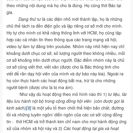
theo những nội dung mà họ cho là đúng. Họ cũng thờ Bác tại
gia.
Dạng thứ tư
là các điện nhỏ mới thành lập, họ là những
chủ thể tách ra đền điện gốc và lập riêng cơ sở mới cho mình.
Họ tự cho mình có khả năng thông linh với HCM, họ cũng tập
hợp các cá nhân tin theo thông qua các trang mạng xã hội,
video tự làm tự đăng trên youtube. Nhóm này nhỏ hiện nay chỉ
khoảng dưới chục cơ sở, số lượng người theo không nhiều, mỗi
cơ sở khoảng trên dưới chục người. Đặc điểm nhóm này là chủ
cơ sở cũng viết thơ, viết văn (được cho là Bác thông linh cho
viết để răn dạy hội viên của mình và dự báo này kia). Ngoài ra
họ còn thực hành các hoạt động bắt ma, trừ tà cho những
người bệnh (được cho là bị ma ám).
Như vậy dù hoạt động theo mô hình nào thì 1)
tư liệu, tài
liệu lưu hành nội bộ trong cộng đồng hội viên (còn được gọi là
kinh sách)
[3]
là một yếu tố then chốt thể hiện bản chất, đường
lối và những tuyên ngôn/ diễn ngôn của các cơ sở/ cộng đồng
tin - thờ HCM và trở thành kim chỉ nam cho mọi hành động ứng
xử của nhóm xã hội này và 2)
Các hoạt động tại gia và hoạt