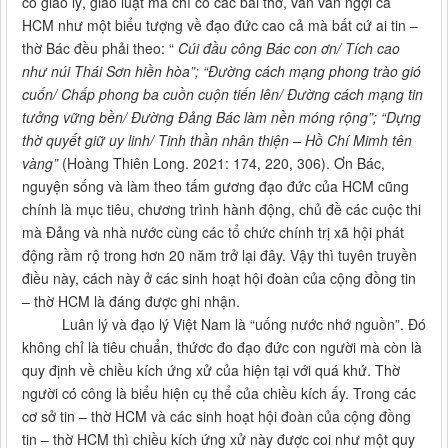
có giáo lý, giáo luật mà chỉ có các bài thơ, văn vần ngợi ca
HCM như một biểu tượng về đạo đức cao cả mà bất cứ ai tin –
thờ Bác đều phải theo: “
Cúi đầu công Bác con ơn/ Tích cao
như núi Thái Sơn hiền hòa”; “Đường cách mạng phong trào gió
cuốn/ Chấp phong ba cuồn cuộn tiến lên/ Đường cách mạng tin
tưởng vững bền/ Đường Đảng Bác làm nền móng rộng”; “Dựng
thờ quyết giữ uy linh/ Tinh thần nhân thiện – Hồ Chí Mimh tên
vàng”
(Hoàng Thiên Long. 2021: 174, 220, 306). Ơn Bác,
nguyện sống và làm theo tấm gương đạo đức của HCM cũng
chính là mục tiêu, chương trình hành động, chủ đề các cuộc thi
mà Đảng và nhà nước cùng các tổ chức chính trị xã hội phát
động rầm rộ trong hơn 20 năm trở lại đây. Vậy thì tuyên truyền
điều này, cách này ở các sinh hoạt hội đoàn của cộng đồng tin
– thờ HCM là đáng được ghi nhận.
Luân lý và đạo lý Việt Nam là “uống nước nhớ nguồn”. Đó
không chỉ là tiêu chuẩn, thứơc đo đạo đức con người mà còn là
quy định về chiều kích ứng xử của hiện tại với quá khứ. Thờ
người có công là biểu hiện cụ thể của chiều kích ấy. Trong các
cơ sở tin – thờ HCM và các sinh hoạt hội đoàn của cộng đồng
tin – thờ HCM thì chiều kích ứng xử này được coi như một quy