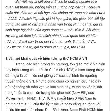
Bài viết này là kết quả chắt lọc từ những nghiên cứu
quan sát tham dự, phỏng vấn sâu, tổng hợp các câu chuyện
cuộc đời, điều tra xã hội học của chúng tôi trong các năm 2023
– 2025. Với cách tiếp cận giá trị học, giá trị tôn giáo, bài viết tập
trung vào làm rõ các giá trị nhân văn trong sinh hoạt tại gia và
sinh hoạt hội đoàn của cộng đồng tin – thờ HCM ở Việt Nam.
Hy vọng sẽ đem lại một cách nhìn khách quan hơn về hiện
tượng mới mẻ này trong đời sống tâm linh, tinh thần ở VN.
Key word: Giá trị, giá trị nhân văn, tu gia, thờ HCM
1.Vài nét khái quát về hiện tượng thờ HCM ở VN
Trong các hiện tượng tín ngưỡng, tôn giáo mới ở Vn hiện
nay hiện tượng tin – thờ Hồ Chí Minh (HCM)là hiện tượng được
đánh giá là có nhiều nét giống với các loại hình tín ngưỡng
truyền thống ở VN. Nhưng cũng chưa có nghiên cứu nào đầy
đủ, hệ thống và toàn vẹn về loại hình này, vì thế nó vẫn bị đặt
trong/ hiểu là các hiện tượng tôn giáo mới (New Riligious
Moverment – NRM). Thờ HCM đã xuất hiện ở Việt Nam từ
những năm 1990 của thế kỷ trước và ngày càng lan rộng với
nhiều tên gọi khác nhau: Đạo Bà Lương, Ngọc Phật HCM; tâm