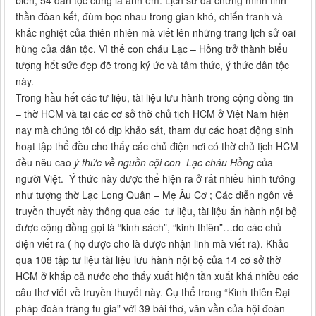
biển, 54 dân tộc cũng là anh em. Lịch sử đã chứng minh tinh
thần đòan kết, đùm bọc nhau trong gian khó, chiến tranh và
khắc nghiệt của thiên nhiên mà viết lên những trang lịch sử oai
hùng của dân tộc. Vì thế con cháu Lạc – Hồng trở thành biểu
tượng hết sức đẹp đẽ trong ký ức và tâm thức, ý thức dân tộc
này.
Trong hầu hết các tư liệu, tài liệu lưu hành trong cộng đồng tin
– thờ HCM và tại các cơ sở thờ chủ tịch HCM ở Việt Nam hiện
nay mà chúng tôi có dịp khảo sát, tham dự các hoạt động sinh
hoạt tập thể đều cho thấy các chủ điện nơi có thờ chủ tịch HCM
đều nêu cao
ý thức về nguồn cội con Lạc cháu Hồng
của
người Việt. Ý thức này được thể hiện ra ở rất nhiều hình tướng
như tượng thờ Lạc Long Quân – Mẹ Âu Cơ ; Các diễn ngôn về
truyền thuyết này thông qua các tư liệu, tài liệu ấn hành nội bộ
được cộng đồng gọi là “kinh sách”, “kinh thiên”…do các chủ
điện viết ra ( họ được cho là được nhận linh mà viết ra). Khảo
qua 108 tập tư liệu tài liệu lưu hành nội bộ của 14 cơ sở thờ
HCM ở khắp cả nước cho thấy xuất hiện tần xuất khá nhiều các
câu thơ viết về truyền thuyết này. Cụ thể trong “Kinh thiên Đại
pháp đoàn tràng tu gia” với 39 bài thơ, văn vần của hội đoàn