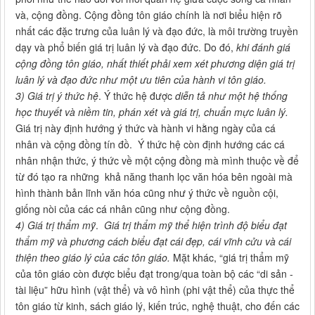
và, cộng đồng. Cộng đồng tôn giáo chính là nơi biểu hiện rõ
nhất các đặc trưng của luân lý và đạo đức, là môi trường truyền
dạy và phổ biến giá trị luân lý và đạo đức. Do đó,
khi đánh giá
cộng đồng tôn giáo, nhất thiết phải xem xét phương diện giá trị
luân lý và đạo đức như một ưu tiên của hành vi tôn giáo.
3)
Giá trị ý thức hệ
. Ý thức hệ được
diễn tả như một hệ thống
học thuyết và niềm tin, phán xét và giá trị, chuẩn mực luân lý.
Giá trị này định hướng ý thức và hành vi hằng ngày của cá
nhân và cộng đồng tín đồ. Ý thức hệ còn định hướng các cá
nhân nhận thức, ý thức về một cộng đồng mà mình thuộc về để
từ đó tạo ra những khả năng thanh lọc văn hóa bên ngoài mà
hình thành bản lĩnh văn hóa cũng như ý thức về nguồn cội,
giống nòi của các cá nhân cũng như cộng đồng.
4)
Giá trị thẩm mỹ
.
Giá trị thẩm mỹ thể hiện
trình độ biểu đạt
thẩm mỹ và phương cách biểu đạt cái đẹp, cái vĩnh cửu và cái
thiện theo giáo lý của các tôn giáo.
Mặt khác, “giá trị thẩm mỹ
của tôn giáo còn được biểu đạt trong/qua toàn bộ các “di sản -
tài liệu” hữu hình (vật thể) và vô hình (phi vật thể) của thực thể
tôn giáo từ kinh, sách giáo lý, kiến trúc, nghệ thuật, cho đến các