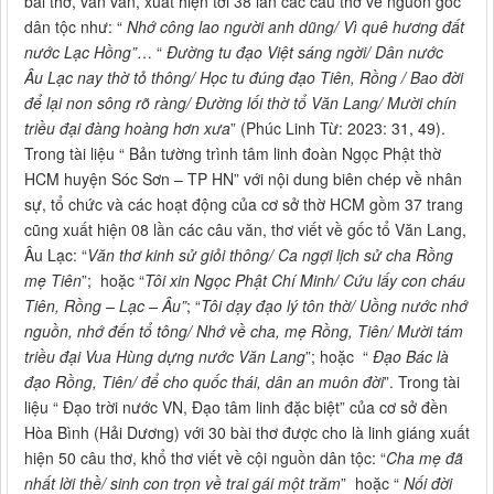
bài thơ, văn vần, xuất hiện tới 38 lần các câu thơ về nguồn gốc
dân tộc như: “
Nhớ công lao người anh dũng/ Vì quê hương đất
nước Lạc Hồng”
… “
Đường tu đạo Việt sáng ngời/ Dân nước
Âu Lạc nay thờ tỏ thông/ Học tu đúng đạo Tiên, Rồng / Bao đời
để lại non sông rõ ràng/ Đường lối thờ tổ Văn Lang/ Mười chín
triều đại đàng hoàng hơn xưa
” (Phúc Linh Từ: 2023: 31, 49).
Trong tài liệu “ Bản tường trình tâm linh đoàn Ngọc Phật thờ
HCM huyện Sóc Sơn – TP HN” với nội dung biên chép về nhân
sự, tổ chức và các hoạt động của cơ sở thờ HCM gồm 37 trang
cũng xuất hiện 08 lần các câu văn, thơ viết về gốc tổ Văn Lang,
Âu Lạc: “
Văn thơ kinh sử giỏi thông/ Ca ngợi lịch sử cha Rồng
mẹ Tiên
”; hoặc “
Tôi xin Ngọc Phật Chí Minh/ Cứu lấy con cháu
Tiên, Rồng – Lạc – Âu”
; “
Tôi dạy đạo lý tôn thờ/ Uồng nước nhớ
nguồn, nhớ đến tổ tông/ Nhớ về cha, mẹ Rồng, Tiên/ Mười tám
triều đại Vua Hùng dựng nước Văn Lang
”; hoặc “
Đạo Bác là
đạo Rồng, Tiên/ để cho quốc thái, dân an muôn đời
”. Trong tài
liệu “ Đạo trời nước VN, Đạo tâm linh đặc biệt” của cơ sở đền
Hòa Bình (Hải Dương) với 30 bài thơ được cho là linh giáng xuất
hiện 50 câu thơ, khổ thơ viết về cội nguồn dân tộc: “
Cha mẹ đã
nhất lời thề/ sinh con trọn về trai gái một trăm
” hoặc “
Nối đời