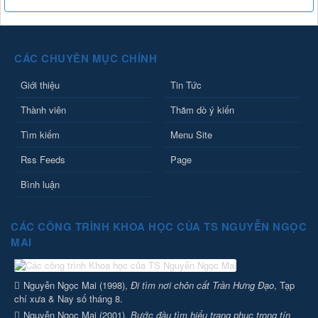
CÁC CHUYÊN MỤC CHÍNH
Giới thiệu
Tin Tức
Thành viên
Thăm dò ý kiến
Tìm kiếm
Menu Site
Rss Feeds
Page
Bình luận
CÁC CÔNG TRÌNH KHOA HỌC CỦA TS NGUYỄN NGỌC
MAI
Nguyễn Ngọc Mai (1998),
Đi tìm nơi chôn cất Trần Hưng Đạo
, Tạp
chí xưa & Nay số tháng 8.
Nguyễn Ngọc Mai (2001),
Bước đầu tìm hiểu trang phục trong tín