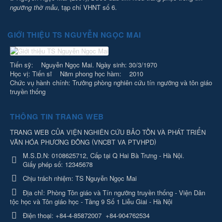
ngưỡng thờ mẫu
, tạp chí VHNT số 6.
GIỚI THIỆU TS NGUYỄN NGỌC MAI
Tiến sỹ: Nguyễn Ngọc Mai. Ngày sinh: 30/3/1970
Học vị: Tiến sĩ Năm phong học hàm: 2010
Chức vụ hành chính: Trưởng phòng nghiên cứu tín ngưỡng và tôn giáo
truyền thống
THÔNG TIN TRANG WEB
TRANG WEB CỦA VIỆN NGHIÊN CỨU BẢO TỒN VÀ PHÁT TRIỂN
(
)
VĂN HÓA PHƯƠNG ĐÔNG
VNCBT VA PTVHPD
M.S.D.N: 0108625712, Cấp tại Q Hai Bà Trưng - Hà Nội.
Giấy phép số: 12345678
Chịu trách nhiệm:
TS Nguyễn Ngọc Mai
Địa chỉ:
Phòng Tôn giáo và Tín ngưỡng truyền thống - Viện Dân
tộc học và Tôn giáo học - Tầng 9 Số 1 Liễu Giai - Hà Nội
Điện thoại:
+84-4-85872007
+84-904762534