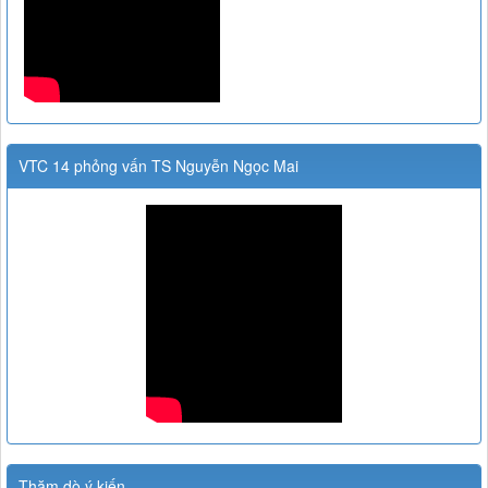
VTC 14 phỏng vấn TS Nguyễn Ngọc Mai
Thăm dò ý kiến