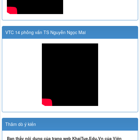
VTC 14 phỏng vấn TS Nguyễn Ngọc Mai
Thăm dò ý kiến
Bạn thấy nội dung của trang web KhaiTue.Edu.Vn của Viện