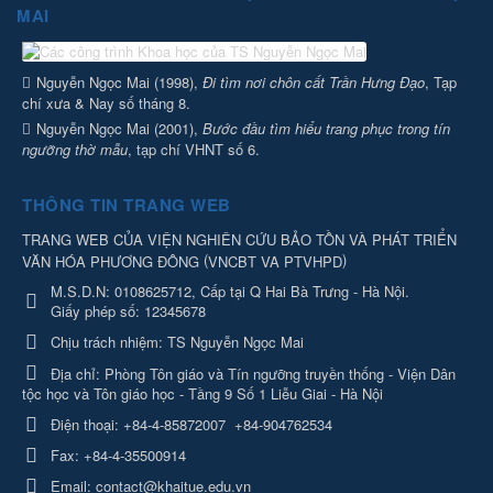
MAI
Nguyễn Ngọc Mai (1998),
Đi tìm nơi chôn cất Trần Hưng Đạo
, Tạp
chí xưa & Nay số tháng 8.
Nguyễn Ngọc Mai (2001),
Bước đầu tìm hiểu trang phục trong tín
ngưỡng thờ mẫu
, tạp chí VHNT số 6.
THÔNG TIN TRANG WEB
TRANG WEB CỦA VIỆN NGHIÊN CỨU BẢO TỒN VÀ PHÁT TRIỂN
(
)
VĂN HÓA PHƯƠNG ĐÔNG
VNCBT VA PTVHPD
M.S.D.N: 0108625712, Cấp tại Q Hai Bà Trưng - Hà Nội.
Giấy phép số: 12345678
Chịu trách nhiệm:
TS Nguyễn Ngọc Mai
Địa chỉ:
Phòng Tôn giáo và Tín ngưỡng truyền thống - Viện Dân
tộc học và Tôn giáo học - Tầng 9 Số 1 Liễu Giai - Hà Nội
Điện thoại:
+84-4-85872007
+84-904762534
Fax:
+84-4-35500914
Email:
contact@khaitue.edu.vn