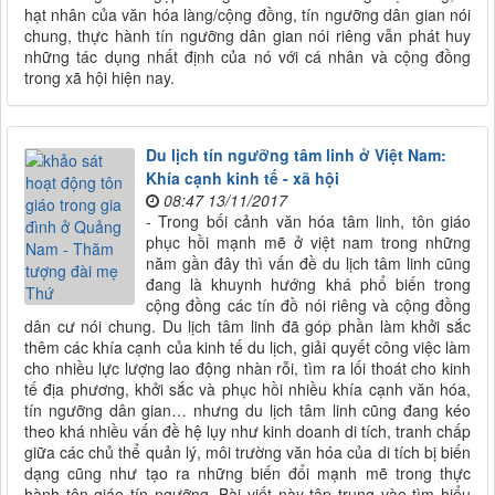
hạt nhân của văn hóa làng/cộng đồng, tín ngưỡng dân gian nói
chung, thực hành tín ngưỡng dân gian nói riêng vẫn phát huy
những tác dụng nhất định của nó với cá nhân và cộng đồng
trong xã hội hiện nay.
Du lịch tín ngưỡng tâm linh ở Việt Nam:
Khía cạnh kinh tế - xã hội
08:47 13/11/2017
- Trong bối cảnh văn hóa tâm linh, tôn giáo
phục hồi mạnh mẽ ở việt nam trong những
năm gần đây thì vấn đề du lịch tâm linh cũng
đang là khuynh hướng khá phổ biến trong
cộng đồng các tín đồ nói riêng và cộng đồng
dân cư nói chung. Du lịch tâm linh đã góp phần làm khởi sắc
thêm các khía cạnh của kinh tế du lịch, giải quyết công việc làm
cho nhiều lực lượng lao động nhàn rỗi, tìm ra lối thoát cho kinh
tế địa phương, khởi sắc và phục hồi nhiều khía cạnh văn hóa,
tín ngưỡng dân gian… nhưng du lịch tâm linh cũng đang kéo
theo khá nhiều vấn đề hệ lụy như kinh doanh di tích, tranh chấp
giữa các chủ thể quản lý, môi trường văn hóa của di tích bị biến
dạng cũng như tạo ra những biến đổi mạnh mẽ trong thực
hành tôn giáo tín ngưỡng. Bài viết này tập trung vào tìm hiểu