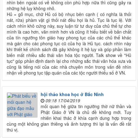
nhìn bên ngoài có vẻ không còn phù hợp nữa thì cũng gây ra
những hệ lụy không nhỏ.
Hủ = gỗ mục, chữ Hủ có bộ nhục bên cạnh ( có nghĩa là thối
nát, rữa) phàm vật gì thối nát đều họi là hủ. Tục là tục lệ. Với
cách nhìn khô cứng này, suy luận từ tư duy của chủ thể tự cho
mình là cao hơn, văn minh hơn và cũng ít hiểu biết về bản chất
của tín ngưỡng tôn giáo hay phong tục của các chủ thể khác
mà gán cho các phong tục cũ của họ là Hủ tục. cách nhìn này
khi thiết kế chính sách đã gây không ít hệ lụy và góp phần làm
biến mất nhiều sắc thái văn hóa tộc người. Talk show về "Hủ
tục" góp phần định danh lại cho những sắc thái văn hóa xưa và
cũng là tiếng nói của các nhà chuyên môn trong vấn đề nhìn
nhận về phong tục tập quán của các tộc người thiểu số ở VN.
hội thảo khoa học ở Bắc Ninh
09:18 17/04/2019
mối quan hệ giữa tin ngưỡng thờ nữ thần và
Phật Giáo ở VN là chủ đề không mới. Tuy
nhiên khai thác ở khía cạnh dung hợp trong
cùng một không gian thiêng và ảnh tượng thì lại là vấn đề rất
thú vị.