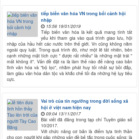
tiếp biến văn hóa VN trong bối cảnh hội
nhập
15:56 19/01/2019
Tiếp biến văn hóa là kết quả mang tính tất
yếu khi tham gia vào quá trình giao lưu, hội
nhập của hầu hết các nước trên thế giới. Vn cũng không nằm
ngoài quy luật. Trong quá trình đó, như một lẽ tất nhiên, bên
cạnh những mặt tích cực " được rất nhiều" là những mặt trái "
mất không ít". Vấn đề đặt ra là làm thế nào để nâng cao bản
lĩnh văn hóa và "bộ lọc", nhằm phát huy tối nhất sự bồi đắp,
làm giàu văn hóa dân tộc và khắc chế tối đa những hệ lụy tiêu
cực.
Vai trò của tín ngưỡng trong đời sống xã
hội ở việt nam hiện nay
09:04 13/11/2017
Bài viết đã đăng trong tạp chí Tuyên giáo số
10/2017.
Với chức năng cơ bản là điểm tựa tinh thần
cho con người khi gặp những vấn đề bế tắc trong cuộc sống; là