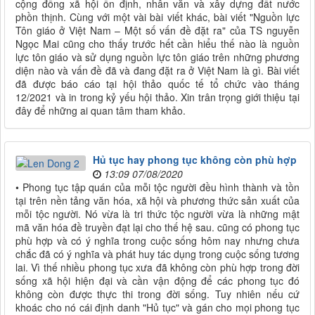
cộng đồng xã hội ổn định, nhân văn và xây dựng đất nước
phồn thịnh. Cùng với một vài bài viết khác, bài viết "Nguồn lực
Tôn giáo ở Việt Nam – Một số vấn đề đặt ra" của TS nguyễn
Ngọc Mai cũng cho thấy trước hết cần hiểu thế nào là nguồn
lực tôn giáo và sử dụng nguồn lực tôn giáo trên những phương
diện nào và vấn đề đã và đang đặt ra ở Việt Nam là gì. Bài viết
đã được báo cáo tại hội thảo quốc tế tổ chức vào tháng
12/2021 và in trong kỷ yếu hội thảo. Xin trân trọng giới thiệu tại
đây để những ai quan tâm tham khảo.
Hủ tục hay phong tục không còn phù hợp
13:09 07/08/2020
• Phong tục tập quán của mỗi tộc người đều hình thành và tồn
tại trên nền tảng văn hóa, xã hội và phương thức sản xuất của
mỗi tộc người. Nó vừa là tri thức tộc người vừa là những mật
mã văn hóa đề truyền đạt lại cho thế hệ sau. cũng có phong tục
phù hợp và có ý nghĩa trong cuộc sống hôm nay nhưng chưa
chắc đã có ý nghĩa và phát huy tác dụng trong cuộc sống tương
lai. Vì thế nhiều phong tục xưa đã không còn phù hợp trong đời
sống xã hội hiện đại và cần vận động để các phong tục đó
không còn được thực thi trong đời sống. Tuy nhiên nếu cứ
khoác cho nó cái định danh "Hủ tục" và gán cho mọi phong tục