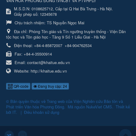
VĂN HÓA PHƯƠNG ĐÔNG
VNCBT VA PTVHPD
M.S.D.N: 0108625712, Cấp tại Q Hai Bà Trưng - Hà Nội.
Giấy phép số: 12345678
Chịu trách nhiệm:
TS Nguyễn Ngọc Mai
Địa chỉ:
Phòng Tôn giáo và Tín ngưỡng truyền thống - Viện Dân
tộc học và Tôn giáo học - Tầng 9 Số 1 Liễu Giai - Hà Nội
Điện thoại:
+84-4-85872007
+84-904762534
Fax:
+84-4-35500914
Email:
contact@khaitue.edu.vn
Website:
http://khaitue.edu.vn
QR-code
Đang truy cập: 24
© Bản quyền thuộc về
Trang web của Viện Nghiên cứu Bảo tồn và
Phát triển Văn hóa Phương Đông
.
Mã nguồn
NukeViet CMS
.
Thiết kế
bởi
IT
.
|
Điều khoản sử dụng