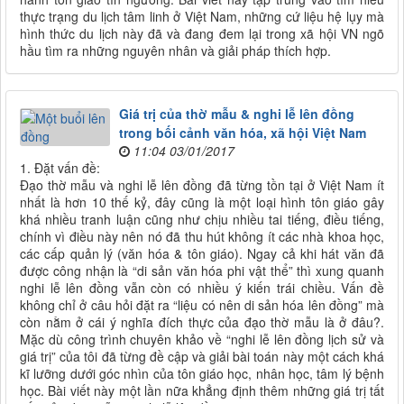
thực trạng du lịch tâm linh ở Việt Nam, những cứ liệu hệ lụy mà
hình thức du lịch này đã và đang đem lại trong xã hội VN ngõ
hầu tìm ra những nguyên nhân và giải pháp thích hợp.
Giá trị của thờ mẫu & nghi lễ lên đồng
trong bối cảnh văn hóa, xã hội Việt Nam
11:04 03/01/2017
1. Đặt vấn đề:
Đạo thờ mẫu và nghi lễ lên đồng đã từng tồn tại ở Việt Nam ít
nhất là hơn 10 thế kỷ, đây cũng là một loại hình tôn giáo gây
khá nhiều tranh luận cũng như chịu nhiều tai tiếng, điều tiếng,
chính vì điều này nên nó đã thu hút không ít các nhà khoa học,
các cấp quản lý (văn hóa & tôn giáo). Ngay cả khi hát văn đã
được công nhận là “di sản văn hóa phi vật thể” thì xung quanh
nghi lễ lên đồng vẫn còn có nhiều ý kiến trái chiều. Vấn đề
không chỉ ở câu hỏi đặt ra “liệu có nên di sản hóa lên đồng” mà
còn nằm ở cái ý nghĩa đích thực của đạo thờ mẫu là ở đâu?.
Mặc dù công trình chuyên khảo về “nghi lễ lên đồng lịch sử và
giá trị” của tôi đã từng đề cập và giải bài toán này một cách khá
kĩ lưỡng dưới góc nhìn của tôn giáo học, nhân học, tâm lý bệnh
học. Bài viết này một lần nữa khẳng định thêm những giá trị tất