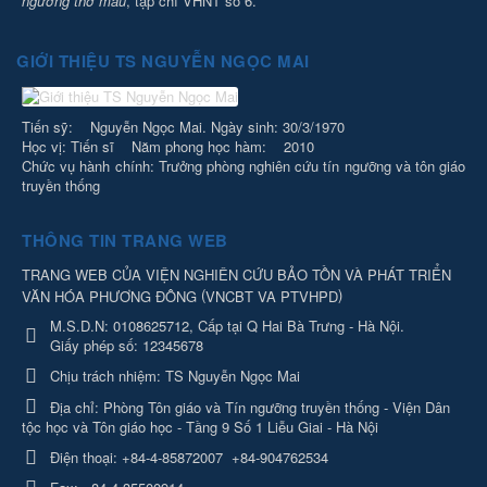
ngưỡng thờ mẫu
, tạp chí VHNT số 6.
GIỚI THIỆU TS NGUYỄN NGỌC MAI
Tiến sỹ: Nguyễn Ngọc Mai. Ngày sinh: 30/3/1970
Học vị: Tiến sĩ Năm phong học hàm: 2010
Chức vụ hành chính: Trưởng phòng nghiên cứu tín ngưỡng và tôn giáo
truyền thống
THÔNG TIN TRANG WEB
TRANG WEB CỦA VIỆN NGHIÊN CỨU BẢO TỒN VÀ PHÁT TRIỂN
(
)
VĂN HÓA PHƯƠNG ĐÔNG
VNCBT VA PTVHPD
M.S.D.N: 0108625712, Cấp tại Q Hai Bà Trưng - Hà Nội.
Giấy phép số: 12345678
Chịu trách nhiệm:
TS Nguyễn Ngọc Mai
Địa chỉ:
Phòng Tôn giáo và Tín ngưỡng truyền thống - Viện Dân
tộc học và Tôn giáo học - Tầng 9 Số 1 Liễu Giai - Hà Nội
Điện thoại:
+84-4-85872007
+84-904762534