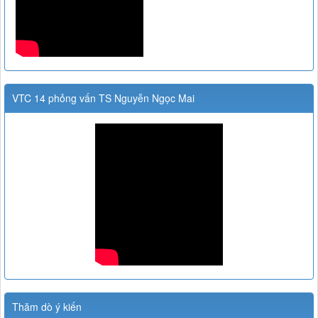
VTC 14 phỏng vấn TS Nguyễn Ngọc Mai
Thăm dò ý kiến