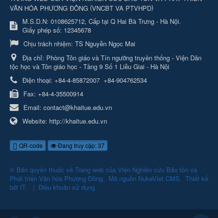
(
)
VĂN HÓA PHƯƠNG ĐÔNG
VNCBT VA PTVHPD
M.S.D.N: 0108625712, Cấp tại Q Hai Bà Trưng - Hà Nội.
Giấy phép số: 12345678
Chịu trách nhiệm:
TS Nguyễn Ngọc Mai
Địa chỉ:
Phòng Tôn giáo và Tín ngưỡng truyền thống - Viện Dân
tộc học và Tôn giáo học - Tầng 9 Số 1 Liễu Giai - Hà Nội
Điện thoại:
+84-4-85872007
+84-904762534
Fax:
+84-4-35500914
Email:
contact@khaitue.edu.vn
Website:
http://khaitue.edu.vn
QR-code
Đang truy cập: 37
© Bản quyền thuộc về
Trang web của Viện Nghiên cứu Bảo tồn và
Phát triển Văn hóa Phương Đông
.
Mã nguồn
NukeViet CMS
.
Thiết kế
bởi
IT
.
|
Điều khoản sử dụng