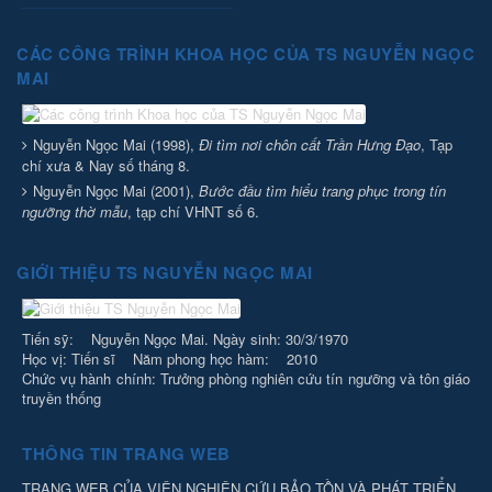
CÁC CÔNG TRÌNH KHOA HỌC CỦA TS NGUYỄN NGỌC
MAI
Nguyễn Ngọc Mai (1998),
Đi tìm nơi chôn cất Trần Hưng Đạo
, Tạp
chí xưa & Nay số tháng 8.
Nguyễn Ngọc Mai (2001),
Bước đầu tìm hiểu trang phục trong tín
ngưỡng thờ mẫu
, tạp chí VHNT số 6.
GIỚI THIỆU TS NGUYỄN NGỌC MAI
Tiến sỹ: Nguyễn Ngọc Mai. Ngày sinh: 30/3/1970
Học vị: Tiến sĩ Năm phong học hàm: 2010
Chức vụ hành chính: Trưởng phòng nghiên cứu tín ngưỡng và tôn giáo
truyền thống
THÔNG TIN TRANG WEB
TRANG WEB CỦA VIỆN NGHIÊN CỨU BẢO TỒN VÀ PHÁT TRIỂN