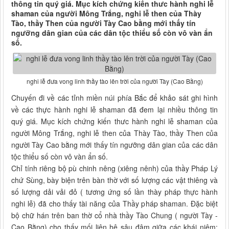
thông tin quý giá. Mục kích chứng kiến thưc hành nghi lễ
shaman của người Mông Trắng, nghi lễ then của Thày
Tào, thầy Then của người Tày Cao bằng mới thấy tín
ngưỡng dân gian của các dân tộc thiểu số còn vô vàn ẩn
số.
nghi lễ đưa vong linh thầy tào lên trời của người Tày (Cao Bằng)
Chuyến đi về các tỉnh miền núi phía Bắc để khảo sát ghi hình
về các thực hành nghi lễ shaman đã đem lại nhiều thông tin
quý giá. Mục kích chứng kiến thưc hành nghi lễ shaman của
người Mông Trắng, nghi lễ then của Thày Tào, thầy Then của
người Tày Cao bằng mới thấy tín ngưỡng dân gian của các dân
tộc thiểu số còn vô vàn ẩn số.
Chỉ tính riêng bộ pù chinh nêng (xiêng nênh) của thầy Pháp Lý
chứ Sùng, bày biện trên bàn thờ với số lượng các vật thiêng và
số lượng dải vải đỏ ( tương ứng số lần thày pháp thực hành
nghi lễ) đã cho thấy tài năng của Thầy pháp shaman. Đặc biệt
bộ chữ hán trên ban thờ cổ nhà thầy Tào Chung ( người Tày -
Cao Bằng) cho thấy mối liên hệ sâu đậm giữa các khái niệm: