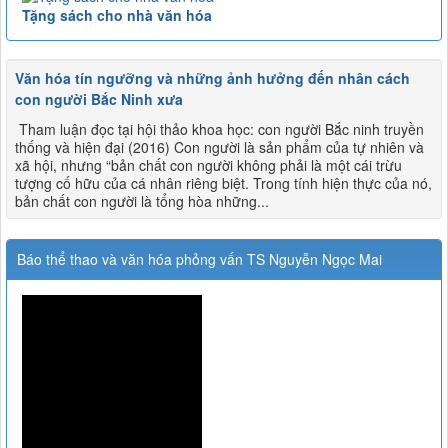
Tặng sách cho nhà văn hóa
Văn hóa tín ngưỡng và những ảnh hưởng đến nhân cách
con người Bắc Ninh xưa
Tham luận đọc tại hội thảo khoa học: con người Bắc ninh truyền
thống và hiện đại (2016) Con người là sản phẩm của tự nhiên và
xã hội, nhưng “bản chất con người không phải là một cái trừu
tượng cố hữu của cá nhân riêng biệt. Trong tính hiện thực của nó,
bản chất con người là tổng hòa những...
Báo thể thao và văn hóa phỏng vấn TS Nguyễn Ngọc Mai