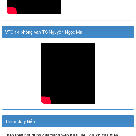
VTC 14 phỏng vấn TS Nguyễn Ngọc Mai
Thăm dò ý kiến
Bạn thấy nội dung của trang web KhaiTue.Edu.Vn của Viện