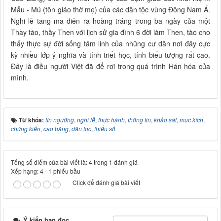
Mẫu - Mú (tôn giáo thờ mẹ) của các dân tộc vùng Đông Nam Á.
Nghi lễ tang ma diễn ra hoàng tráng trong ba ngày của một
Thày tào, thầy Then với lịch sử gia đình 6 đời làm Then, tào cho
thấy thực sự đời sống tâm linh của nhũng cư dân nơi đây cực
kỳ nhiều lớp ý nghĩa và tính triết học, tính biểu tượng rất cao.
Đây là điều người Việt đã để rơi trong quá trình Hán hóa của
mình.
Từ khóa:
tín ngưỡng
,
nghi lễ
,
thực hành
,
thông tin
,
khảo sát
,
mục kích
,
chứng kiến
,
cao bằng
,
dân tộc
,
thiểu số
Tổng số điểm của bài viết là: 4 trong 1 đánh giá
Xếp hạng:
4
-
1
phiếu bầu
Click để đánh giá bài viết
Ý kiến bạn đọc