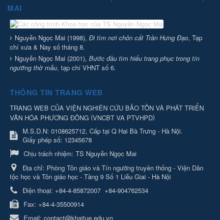
MAI
Nguyễn Ngọc Mai (1998),
Đi tìm nơi chôn cất Trần Hưng Đạo
, Tạp
chí xưa & Nay số tháng 8.
Nguyễn Ngọc Mai (2001),
Bước đầu tìm hiểu trang phục trong tín
ngưỡng thờ mẫu
, tạp chí VHNT số 6.
THÔNG TIN TRANG WEB
TRANG WEB CỦA VIỆN NGHIÊN CỨU BẢO TỒN VÀ PHÁT TRIỂN
(
)
VĂN HÓA PHƯƠNG ĐÔNG
VNCBT VA PTVHPD
M.S.D.N: 0108625712, Cấp tại Q Hai Bà Trưng - Hà Nội.
Giấy phép số: 12345678
Chịu trách nhiệm:
TS Nguyễn Ngọc Mai
Địa chỉ:
Phòng Tôn giáo và Tín ngưỡng truyền thống - Viện Dân
tộc học và Tôn giáo học - Tầng 9 Số 1 Liễu Giai - Hà Nội
Điện thoại:
+84-4-85872007
+84-904762534
Fax:
+84-4-35500914
Email:
contact@khaitue.edu.vn