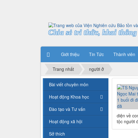
Chia sẻ tri thức, khai thông 
Giới thiệu
Tin Tức
Thành viên
Trang nhất
người ở
Bài viết chuyên môn
Hoạt động Khoa học
Đào tạo và Tư vấn
diện về co
Hoạt động xã hội
tộc người 
Sở thích