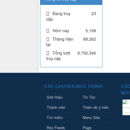
Đang truy
23
cập
Hôm nay
5,199
Tháng hiện
88,262
tại
Tổng lượt
9,792,340
truy cập
CÁC CHUYÊN MỤC CHÍNH
CÁC
MAI
Giới thiệu
Tin Tức
Thành viên
Thăm dò ý kiến
Tìm kiếm
Menu Site
Rss Feeds
Page