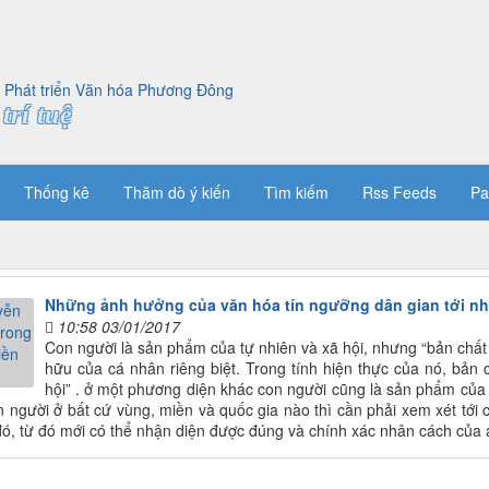
trí tuệ
Thống kê
Thăm dò ý kiến
Tìm kiếm
Rss Feeds
Pa
Những ảnh hưởng của văn hóa tín ngưỡng dân gian tới nh
10:58 03/01/2017
Con người là sản phẩm của tự nhiên và xã hội, nhưng “bản chất 
hữu của cá nhân riêng biệt. Trong tính hiện thực của nó, bản
hội” . ở một phương diện khác con người cũng là sản phẩm của 
n người ở bất cứ vùng, miền và quốc gia nào thì cần phải xem xét tới cá
đó, từ đó mới có thể nhận diện được đúng và chính xác nhân cách của 