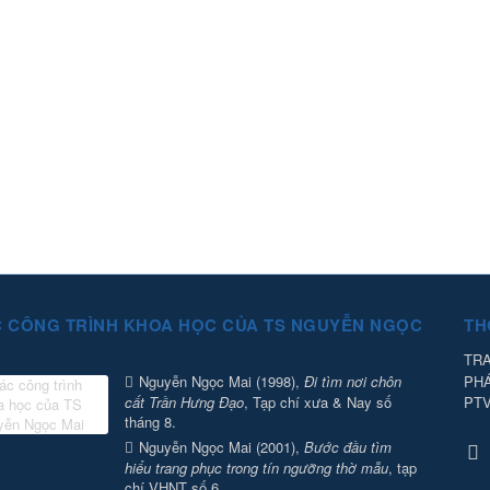
 CÔNG TRÌNH KHOA HỌC CỦA TS NGUYỄN NGỌC
TH
TRA
PH
Nguyễn Ngọc Mai (1998),
Đi tìm nơi chôn
PT
cất Trần Hưng Đạo
, Tạp chí xưa & Nay số
tháng 8.
Nguyễn Ngọc Mai (2001),
Bước đầu tìm
hiểu trang phục trong tín ngưỡng thờ mẫu
, tạp
chí VHNT số 6.