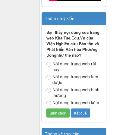
Thăm dò ý kiến
Bạn thấy nội dung của trang
web KhaiTue.Edu.Vn của
Viện Nghiên cứu Bảo tồn và
Phát triển Văn hóa Phương
Đôngnhư thế nào?
Nội dung trang web rất
hay
Nội dung trang web tạm
được
Nội dung trang web bình
thường
Nội dung trang web kém
Thống kê truy cập