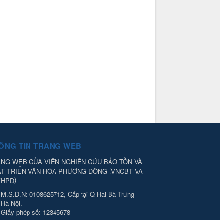
ÔNG TIN TRANG WEB
NG WEB CỦA VIỆN NGHIÊN CỨU BẢO TỒN VÀ
(
ÁT TRIỂN VĂN HÓA PHƯƠNG ĐÔNG
VNCBT VA
)
VHPD
M.S.D.N: 0108625712, Cấp tại Q Hai Bà Trưng -
Hà Nội.
Giấy phép số: 12345678