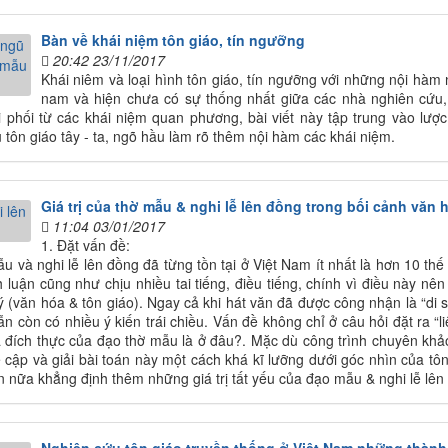
Bàn về khái niệm tôn giáo, tín ngưỡng
20:42 23/11/2017
Khái niêm và loại hình tôn giáo, tín ngưỡng với những nội hàm n
nam và hiện chưa có sự thống nhất giữa các nhà nghiên cứu, 
i phối từ các khái niệm quan phương, bài viết này tập trung vào lượ
 tôn giáo tây - ta, ngõ hầu làm rõ thêm nội hàm các khái niệm.
Giá trị của thờ mẫu & nghi lễ lên đồng trong bối cảnh văn 
11:04 03/01/2017
1. Đặt vấn đề:
u và nghi lễ lên đồng đã từng tồn tại ở Việt Nam ít nhất là hơn 10 thế
h luận cũng như chịu nhiều tai tiếng, điều tiếng, chính vì điều này nê
ý (văn hóa & tôn giáo). Ngay cả khi hát văn đã được công nhận là “di s
ẫn còn có nhiều ý kiến trái chiều. Vấn đề không chỉ ở câu hỏi đặt ra 
a đích thực của đạo thờ mẫu là ở đâu?. Mặc dù công trình chuyên khảo v
 cập và giải bài toán này một cách khá kĩ lưỡng dưới góc nhìn của tôn
n nữa khẳng định thêm những giá trị tất yếu của đạo mẫu & nghi lễ lên