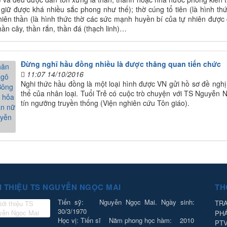
 giữ được khá nhiều sắc phong như thế); thờ cúng tổ tiên (là hình thức
nhiên thần (là hình thức thờ các sức mạnh huyền bí của tự nhiên được c
hần cây, thần rắn, thần đá (thạch linh)…
Đừng nghĩ hầu đồng nhiều là được thăng quan tiến chức
11:07 14/10/2016
Nghi thức hầu đồng là một loại hình được VN gửi hồ sơ đề ngh
thể của nhân loại. Tuổi Trẻ có cuộc trò chuyện với TS Nguyễn
tín ngưỡng truyền thống (Viện nghiên cứu Tôn giáo).
I THIỆU TS NGUYỄN NGỌC MAI
TH
Tiến sỹ: Nguyễn Ngọc Mai. Ngày sinh:
TRA
30/3/1970
PH
Học vị: Tiến sĩ Năm phong học hàm: 2010
PT