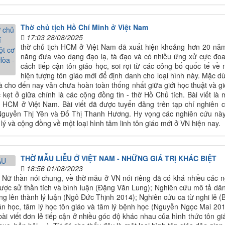
Thờ chủ tịch Hồ Chí Minh ở Việt Nam
17:03 28/08/2025
thờ chủ tịch HCM ở Việt Nam đã xuất hiện khoảng hơn 20 năm
năng đưa vào dạng đạo lạ, tà đạo và có nhiều ứng xử cực đoa
cách tiếp cận tôn giáo học, soi rọi từ các công bố quốc tế về
hiện tượng tôn giáo mới để định danh cho loại hình này. Mặc dù
à cho đến nay vẫn chưa hoàn toàn thống nhất giữa giới học thuật và g
kẹt ở giữa chính là các cộng đồng tin - thờ Hồ Chủ tích. Bài viết l
 HCM ở Việt Nam. Bài viết đã được tuyển đăng trên tạp chí nghiên c
guyễn Thj Yên và Đố Thị Thanh Hương. Hy vọng các nghiên cứu này 
lý và cộng đồng về một loại hình tâm linh tôn giáo mới ở VN hiện nay.
THỜ MẪU LIỄU Ở VIỆT NAM - NHỮNG GIÁ TRỊ KHÁC BIỆT
18:56 01/08/2023
ờ Nữ thần nói chung, về thờ mẫu ở VN nói riêng đã có khá nhiều các 
ược sử thần tích và bình luận (Đặng Văn Lung); Nghiên cứu mô tả dân
ng lên thành lý luận (Ngô Đức Thịnh 2014); Nghiên cứu ca từ nghi lễ (
n học, tâm lý học tôn giáo và tâm lý bệnh học (Nguyễn Ngọc Mai 20
bài viết đơn lẻ tiếp cận ở nhiều góc độ khác nhau của hình thức tôn g