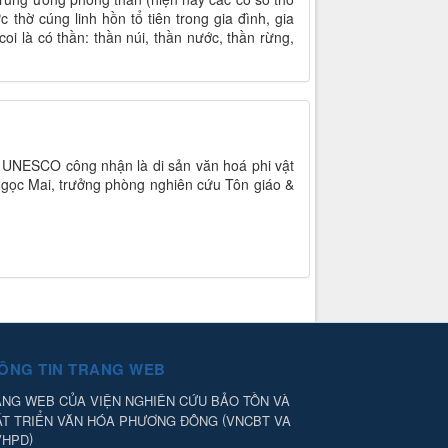
 thờ cúng linh hồn tổ tiên trong gia đình, gia
oi là có thần: thần núi, thần nước, thần rừng,
ị UNESCO công nhận là di sản văn hoá phi vật
 Ngọc Mai, trưởng phòng nghiên cứu Tôn giáo &
ÔNG TIN TRANG WEB
NG WEB CỦA VIỆN NGHIÊN CỨU BẢO TỒN VÀ
(
ÁT TRIỂN VĂN HÓA PHƯƠNG ĐÔNG
VNCBT VA
)
VHPD