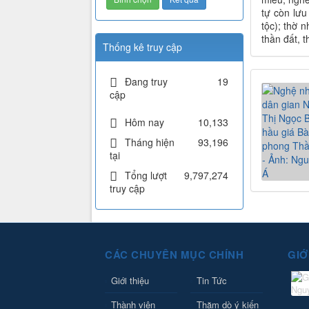
tự còn lưu
tộc); thờ 
thần đất, t
Thống kê truy cập
Đang truy
19
cập
Hôm nay
10,133
Tháng hiện
93,196
tại
Tổng lượt
9,797,274
truy cập
CÁC CHUYÊN MỤC CHÍNH
GIỚ
Giới thiệu
Tin Tức
Thành viên
Thăm dò ý kiến