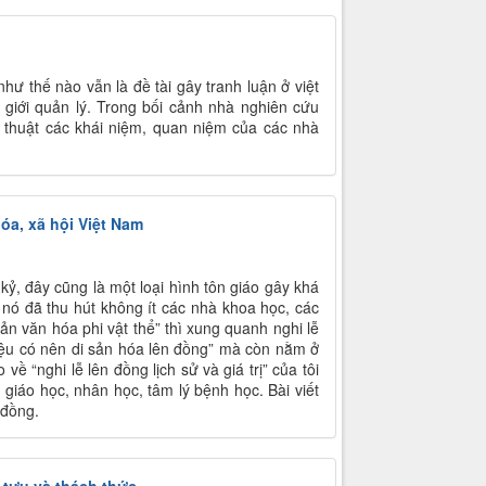
hư thế nào vẫn là đề tài gây tranh luận ở việt
giới quản lý. Trong bối cảnh nhà nghiên cứu
c thuật các khái niệm, quan niệm của các nhà
hóa, xã hội Việt Nam
 kỷ, đây cũng là một loại hình tôn giáo gây khá
n nó đã thu hút không ít các nhà khoa học, các
ản văn hóa phi vật thể” thì xung quanh nghi lễ
“liệu có nên di sản hóa lên đồng” mà còn nằm ở
ề “nghi lễ lên đồng lịch sử và giá trị” của tôi
 giáo học, nhân học, tâm lý bệnh học. Bài viết
 đồng.