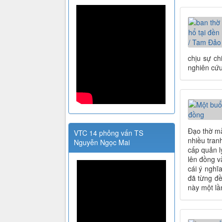
chịu sự ch
nghiên cứu
Đạo thờ mẫ
VTC 14 phỏng vấn TS
nhiều tran
Nguyễn Ngọc Mai
cấp quản l
lên đồng v
cái ý nghĩ
đã từng đề
này một lầ