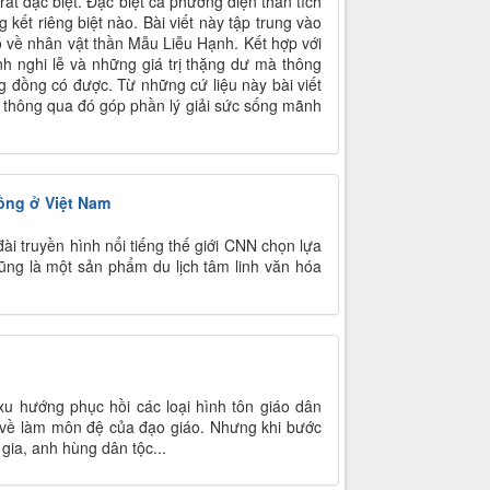
rất đặc biệt. Đặc biệt cả phương diện thần tích
 kết riêng biệt nào. Bài viết này tập trung vào
 có về nhân vật thần Mẫu Liễu Hạnh. Kết hợp với
h nghi lễ và những giá trị thặng dư mà thông
g đồng có được. Từ những cứ liệu này bài viết
h, thông qua đó góp phần lý giải sức sống mãnh
đồng ở Việt Nam
ài truyền hình nổi tiếng thế giới CNN chọn lựa
ũng là một sản phẩm du lịch tâm linh văn hóa
xu hướng phục hồi các loại hình tôn giáo dân
c về làm môn đệ của đạo giáo. Nhưng khi bước
 gia, anh hùng dân tộc...