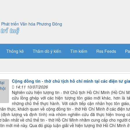
trí tuệ
Thống kê
Thăm dò ý kiến
Tìm kiếm
Rss Feeds
Pa
Cộng đồng tin - thờ chủ tịch hồ chí minh tại các điện tư gi
14:11 10/07/2026
Nghiên cứu hiện tượng tin - thờ Chủ tịch Hồ Chí Minh (Hồ Chí 
cứu lồng ghép với các hiện tượng tôn giáo mới khác, hơn là t
những chủ thể thực hành. Với cách tiếp cận nhân học tôn giáo,
chân thực, khách quan về cộng đồng tin - thờ Hồ Chí Minh ở các điện tư
ế (định lượng và định tính) mà nhóm nghiên cứu đã thực hiện trong 
cơ bản nhất về chủ thể tin - thờ Hồ Chí Minh nhằm cung cấp cho người
tin mới mẻ này. Qua đó giúp luận giải về hiện tượng thờ Hồ Chí Minh 