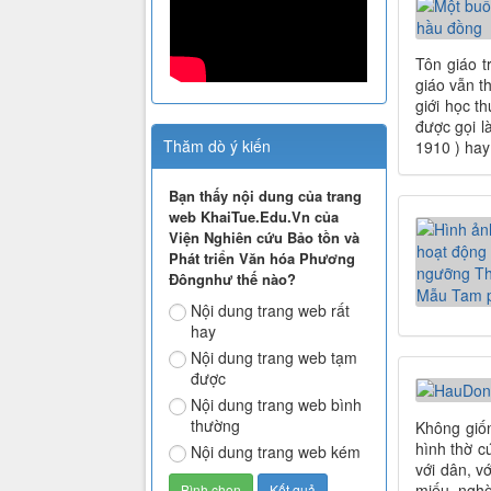
Tôn giáo t
giáo vẫn t
giới học t
được gọi l
Thăm dò ý kiến
1910 ) hay
Bạn thấy nội dung của trang
web KhaiTue.Edu.Vn của
Viện Nghiên cứu Bảo tồn và
Phát triển Văn hóa Phương
Đôngnhư thế nào?
Nội dung trang web rất
hay
Nội dung trang web tạm
được
Nội dung trang web bình
thường
Không giốn
hình thờ c
Nội dung trang web kém
với dân, v
miếu, nghè