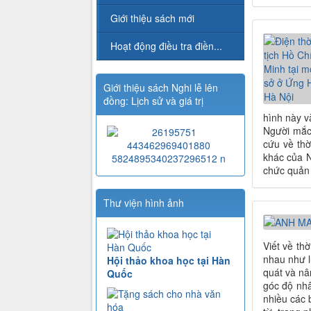
Giới thiệu sách mới
Hoạt động điều tra điền...
Giới thiệu sách Nghi lễ lên
đồng: Lịch sử và giá trị
hình này v
Người mắc 
cứu về thờ
khác của N
chức quản 
Thư viện hình ảnh
Viết về th
nhau như l
Hội thảo khoa học tại Hàn
quát và nâ
Quốc
góc độ nhâ
nhiều các 