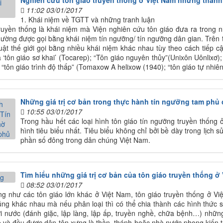
Nghiên cứu tôn giáo truyền thống ở Việt Nam những thành
11:02 03/01/2017
1. Khái niệm về TGTT và những tranh luận
ruyền thống là khái niệm mà Viện nghiên cứu tôn giáo đưa ra trong n
hường được gọi bằng khái niệm tín ngưỡng/ tín ngưỡng dân gian. Trên t
huật thế giới gọi bằng nhiều khái niệm khác nhau tùy theo cách tiếp c
à ‘tôn giáo sơ khai’ (Tocarep); “Tôn giáo nguyên thủy”(Unixôn Uônlixơ
 “tôn giáo trình độ thấp” (Tomaxow A helixow (1940); “tôn giáo tự nhiê
Những giá trị cơ bản trong thực hành tín ngưỡng tam phủ 
10:55 03/01/2017
Trong hầu hết các loại hình tôn giáo tín ngưỡng truyền thống ở 
hình tiêu biểu nhất. Tiêu biểu không chỉ bởi bề dày trong lịch s
phần số đông trong dân chúng Việt Nam.
Tìm hiểu những giá trị cơ bản của tôn giáo truyền thống ở
08:52 03/01/2017
g như các tôn giáo lớn khác ở Việt Nam, tôn giáo truyền thống ở Việ
úng khác nhau mà nếu phân loại thì có thể chia thành các hình thức
ới nước (đánh giặc, lập làng, lập ấp, truyền nghề, chữa bệnh…) những
 và đều được dân tôn xưng là thần, thánh hoặc nhà nước phong kiến t