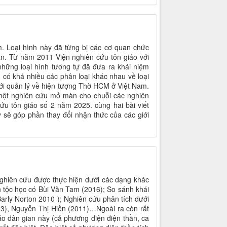
. Loại hình này đã từng bị các cơ quan chức
n. Từ năm 2011 Viện nghiên cứu tôn giáo với
 những loại hình tương tự đã đưa ra khái niệm
 có khá nhiều các phân loại khác nhau về loại
iới quản lý về hiện tượng Thờ HCM ở Việt Nam.
à một nghiên cứu mở màn cho chuỗi các nghiên
ứu tôn giáo số 2 năm 2025. cùng hai bài viết
sẽ góp phần thay đổi nhận thức của các giới
nghiên cứu được thực hiện dưới các dạng khác
 tộc học có Bùi Văn Tam (2016); So sánh khái
Barly Norton 2010 ); Nghiên cứu phân tích dưới
13), Nguyễn Thị Hiền (2011)…Ngoài ra còn rất
iáo dân gian này (cả phương diện điện thần, ca