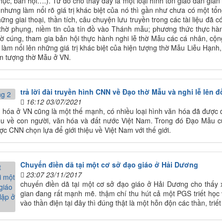
hục, bản hội….). Từ đó cho thấy đây là một loại hình tôn giáo dân gian 
 nhưng làm nổi rõ giá trị khác biệt của nó thì gần như chưa có một tổng
hững giai thoại, thần tích, câu chuyện lưu truyền trong các tài liệu đã
thờ phụng, niềm tin của tín đồ vào Thánh mẫu; phương thức thực hàn
hờ cúng, tham gia bản hội thực hành nghi lễ thờ Mẫu các cá nhân, cộn
à làm nổi lên những giá trị khác biệt của hiện tượng thờ Mẫu Liễu Hạn
iện tượng thờ Mẫu ở VN.
trả lời đài truyền hình CNN về Đạo thờ Mẫu và nghi lễ lên 
16:12 03/07/2021
n hóa ở VN cũng là một thế mạnh, có nhiều loại hình văn hóa đã được đ
iệu về con người, văn hóa và đất nước Việt Nam. Trong đó Đạo Mẫu c
ợc CNN chọn lựa để giới thiệu về Việt Nam với thế giới.
Chuyến điền dã tại một cơ sở đạo giáo ở Hải Dương
23:07 23/11/2017
chuyến điền dã tại một cơ sở đạo giáo ở Hải Dương cho thấy 
gian đang rất mạnh mẽ. thậm chí thu hút cả một PGS triết họ
vào thần điện tại đây thì đúng thật là một hỗn độn các thần, triết