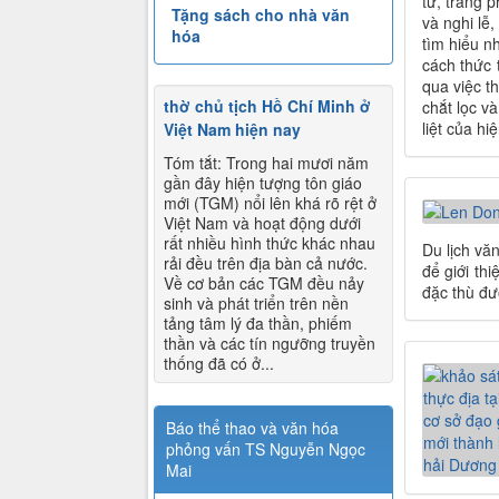
từ, trang p
Tặng sách cho nhà văn
và nghi lễ,
hóa
tìm hiểu n
cách thức 
qua việc t
thờ chủ tịch Hồ Chí Minh ở
chắt lọc v
liệt của h
Việt Nam hiện nay
Tóm tắt: Trong hai mươi năm
gần đây hiện tượng tôn giáo
mới (TGM) nổi lên khá rõ rệt ở
Việt Nam và hoạt động dưới
rất nhiều hình thức khác nhau
Du lịch vă
rải đều trên địa bàn cả nước.
để giới th
Về cơ bản các TGM đều nảy
đặc thù đư
sinh và phát triển trên nền
tảng tâm lý đa thần, phiếm
thần và các tín ngưỡng truyền
thống đã có ở...
Báo thể thao và văn hóa
phỏng vấn TS Nguyễn Ngọc
Mai