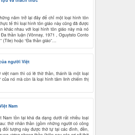
 tựu và thách thức
hững năm trở lại đây để chỉ một loại hình tôn
hực tế thì loại hình tôn giáo này cũng đã được
ận khác nhau với loại hình tôn giáo này mà nó
); Đa thần luận (Vônnay, 1971 , Oguytsto Conto
n” (Tile) hoặc “Đa thần giáo”…
của người Việt
việt nam thì có lẽ thờ thần, thánh là một loại
ử của nó mà còn là loại hình tâm linh chiếm thị
 Việt Nam
t Nam tồn tại khá đa dạng dưới rất nhiều loại
 sau: thờ nhân thần (gồm những người có công
 đối tượng này được thờ tự tại các đình, đền,
rung ương phong thần (hiện nay các cơ sở thờ