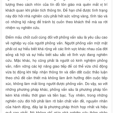
tượng theo cách nhìn của tín đồ tôn giáo mà quên mất vị trí
khách quan khi phân tích thông tin. Để hạn chế được tình trạng
này đòi hỏi nhà nghiên cứu phải hết sức vững vàng, tỉnh táo và
có những kỹ năng để tránh bị cuốn theo khách thể mà xa rời
nhiệm vụ nghiên cứu.
Điểm mấu chốt cuối cùng đối với phỏng vấn sâu là yêu cầu cao
về nghiệp vụ của người phỏng vấn. Người phỏng vấn một mặt
phải có sự hiểu biết khá rộng về các lĩnh vực khác nhau của đời
sống xã hội và sự hiểu biết sâu sắc về lĩnh vực đang nghiên
cứu. Mặc khác, họ cũng phải là người có kinh nghiệm phỏng
vấn, nắm vững các kỹ năng giao tiếp để có thể vừa chủ động
vừa bị động khi tiếp nhận thông tin và dẫn dắt cuộc thảo luận
theo chủ đề cần thiết mà không làm ảnh hưởng đến cuộc tiếp
xúc, không làm mất lòng người được phỏng vấn. Do vậy, so với
những phương pháp khác, phỏng vấn sâu là phương pháp tốn
kém khá nhiều thời gian và tiền bạc. Tuy nhiên, trong những
nghiên cứu đòi hỏi phải làm rõ bản chất vấn đề, nguyên nhân
của hành động, đây lại là phương pháp thích họp nhất và hiệu
quả cao nhất. Nó không chỉ giúp nhà nghiên cứu thâm nhập