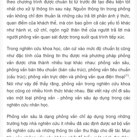
theo chương trình được chuẩn bị từ trước để tạo điều kiện tốt
nhất cho xử lý thông tín sau này. Nguồn thông tin trong phỏng
vấn không chỉ đơn thuần là những câu trả lời phản ánh ý thức,
quan điểm của khách thể, mà còn bao gồm cả các yếu tố khác
như hành vi, cử chỉ, ngôn ngữ thân thể của người trả lời mà
người phỏng vấn quan sát được trong suốt quá trình tiếp xúc.
Trong nghiên cứu khoa học, căn cứ vào mức độ chuẩn bị cũng
như đặc tính của thông tin thu được mà phương pháp phỏng
vấn được chia thành nhiều loại khác nhau: phỏng vấn sâu,
phỏng vấn bán tiêu chuẩn (bán cấu trúc), phỏng vấn tiêu chuẩn
(1)
(cấu trúc); phỏng vấn trực diện và phỏng vấn qua điện thoại
.
Nói như vậy để thấy rằng, phỏng vấn trong nghiên cứu khoa
học cũng có nhiều hình thức khác nhau. Bài viết này chỉ đi sâu
vào một loại phỏng vấn - phỏng vấn sâu áp dụng trong các
nghiên cứu nhân học.
Phỏng vấn sâu là dạng phỏng vấn chỉ áp dụng trong những
trường hợp nhà nghiên cứu ít nhiều đã xác định được sơ bộ vấn
đề nghiên cứu và những thông tin cần thu thập cho đề tài. Mục