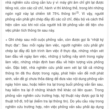
nhà nghiên cứu cũng cần lưu ý vì máy ghi âm chỉ ghi lại được
tiếng nói, còn các cử chỉ, hành vi thì không thể, trong khi những
(2)
ngôn ngữ này lại chiếm tới 75% thông tin
. Vì vậy, người
phỏng vấn phải ghi chép đầy đủ các cử chỉ, điệu bộ và cách thể
hiện cảm xúc khi nói của người trả lời phỏng vấn để tiện cho
việc phân tích thông tin sau này.
+ Ghi chép sau mỗi cuộc phỏng vấn, còn được gọi là “nhật ký
thực địa”: Sau mỗi ngày làm việc, người nghiên cứu phải ghi
chép lại đầy đủ lịch trình làm việc ở thực địa, những nhận xét
ban đầu về ngày làm việc, những ý tưởng nảy sinh trong ngày
làm việc, những nhận định ban đầu về hiện tượng vừa phỏng
vấn. Đặc biệt, nhà nghiên cứu phải xem xét lại tất cả những
thông tin đã thu được trong ngày, phát hiện vấn đề mới phát
sinh, vấn đề gì chưa thỏa đáng để đưa vào nội dung phỏng vấn
ngày hôm sau, hoặc kiểm tra lại trong buổi phỏng vấn lần sau,
hay kiểm tra lại ở những khách thể khác có liên quan. Trong
phỏng vấn nghiên cứu trường hợp, kỹ thuật này được gọi là kỹ
thuật trở đi, trở lại (kiểm tra lại thông tin). Do yêu cầu này trong
nghiên cứu trường hợp, nên việc phỏng vấn sâu phải áp dụng