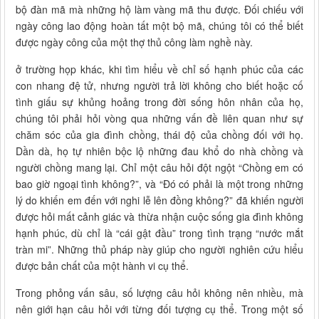
bộ đàn mã mà những hộ làm vàng mã thu được. Đối chiếu với
ngày công lao động hoàn tất một bộ mã, chúng tôi có thể biết
được ngày công của một thợ thủ công làm nghề này.
ở trường họp khác, khi tìm hiểu về chỉ số hạnh phúc của các
con nhang đệ tử, nhưng người trả lời không cho biết hoặc cố
tình giấu sự khủng hoảng trong đời sống hôn nhân của họ,
chúng tôi phải hỏi vòng qua những vấn đề liên quan như sự
chăm sóc của gia đình chồng, thái độ của chồng đối với họ.
Dần dà, họ tự nhiên bộc lộ những đau khổ do nhà chồng và
người chồng mang lại. Chỉ một câu hỏi đột ngột “Chồng em có
bao giờ ngoại tình không?”, và “Đó có phải là một trong những
lý do khiến em đến với nghi lễ lên đồng không?” đã khiến người
được hỏi mất cảnh giác và thừa nhận cuộc sống gia đình không
hạnh phúc, dù chỉ là “cái gật đầu” trong tình trạng “nước mắt
tràn mi”. Những thủ pháp này giúp cho người nghiên cứu hiểu
được bản chất của một hành vi cụ thể.
Trong phỏng vấn sâu, số lượng câu hỏi không nên nhiều, mà
nên giới hạn câu hỏi với từng đối tượng cụ thể. Trong một số