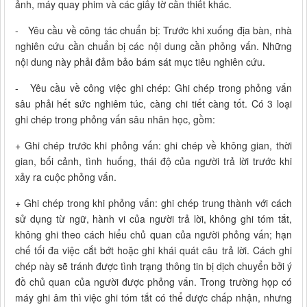
ảnh, máy quay phim và các giấy tờ cần thiết khác.
- Yêu cầu về công tác chuẩn bị: Trước khi xuống địa bàn, nhà
nghiên cứu cần chuẩn bị các nội dung cần phỏng vấn. Những
nội dung này phải đảm bảo bám sát mục tiêu nghiên cứu.
- Yêu cầu về công việc ghi chép: Ghi chép trong phỏng vấn
sâu phải hết sức nghiêm túc, càng chi tiết càng tốt. Có 3 loại
ghi chép trong phỏng vấn sâu nhân học, gồm:
+ Ghi chép trước khi phỏng vấn: ghi chép về không gian, thời
gian, bối cảnh, tình huống, thái độ của người trả lời trước khi
xảy ra cuộc phỏng vấn.
+ Ghi chép trong khi phỏng vấn: ghi chép trung thành với cách
sử dụng từ ngữ, hành vi của người trả lời, không ghi tóm tắt,
không ghi theo cách hiểu chủ quan của người phỏng vấn; hạn
chế tối đa việc cắt bớt hoặc ghi khái quát câu trả lời. Cách ghi
chép này sẽ tránh được tình trạng thông tin bị dịch chuyển bởi ý
đồ chủ quan của người được phỏng vấn. Trong trường họp có
máy ghi âm thì việc ghi tóm tắt có thể được chấp nhận, nhưng