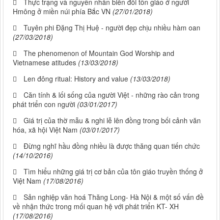
Thực trạng và nguyên nhân biến đổi tôn giáo ở người
Hmông ở miền núi phía Bắc VN
(27/01/2018)
Tuyên phi Đặng Thị Huệ - người đẹp chịu nhiều hàm oan
(27/03/2018)
The phenomenon of Mountain God Worship and
Vietnamese atitudes
(13/03/2018)
Len đông ritual: History and value
(13/03/2018)
Căn tính & lối sống của người Việt - những rào cản trong
phát triển con người
(03/01/2017)
Giá trị của thờ mẫu & nghi lễ lên đồng trong bối cảnh văn
hóa, xã hội Việt Nam
(03/01/2017)
Đừng nghĩ hầu đồng nhiều là được thăng quan tiến chức
(14/10/2016)
Tìm hiểu những giá trị cơ bản của tôn giáo truyền thống ở
Việt Nam
(17/08/2016)
Sản nghiệp văn hoá Thăng Long- Hà Nội & một số vấn đề
về nhận thức trong mối quan hệ với phát triển KT- XH
(17/08/2016)