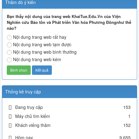
Thăm dò ý kiến
Bạn thấy nội dung của trang web KhaiTue.Edu.Vn của Viện
Nghiên cứu Bảo tồn và Phát triển Văn hóa Phương Đôngnhư thế
nào?
Nội dung trang web rất hay
Nội dung trang web tạm được
Nội dung trang web bình thường
Nội dung trang web kém
Thống kê truy cập
Đang truy cập
153
Máy chủ tìm kiếm
1
Khách viếng thăm
152
Hôm nay
9,655