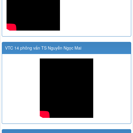
VTC 14 phỏng vấn TS Nguyễn Ngọc Mai