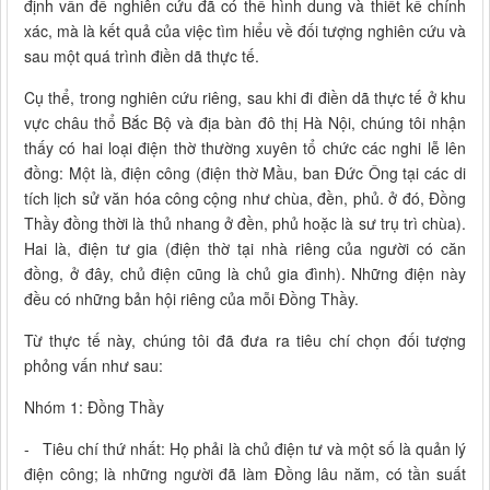
định vấn đề nghiên cứu đã có thể hình dung và thiết kế chính
xác, mà là kết quả của việc tìm hiểu về đối tượng nghiên cứu và
sau một quá trình điền dã thực tế.
Cụ thể, trong nghiên cứu riêng, sau khi đi điền dã thực tế ở khu
vực châu thổ Bắc Bộ và địa bàn đô thị Hà Nội, chúng tôi nhận
thấy có hai loại điện thờ thường xuyên tổ chức các nghi lễ lên
đồng: Một là, điện công (điện thờ Mầu, ban Đức Ông tại các di
tích lịch sử văn hóa công cộng như chùa, đền, phủ. ở đó, Đồng
Thầy đồng thời là thủ nhang ở đền, phủ hoặc là sư trụ trì chùa).
Hai là, điện tư gia (điện thờ tại nhà riêng của người có căn
đồng, ở đây, chủ điện cũng là chủ gia đình). Những điện này
đều có những bản hội riêng của mỗi Đồng Thầy.
Từ thực tế này, chúng tôi đã đưa ra tiêu chí chọn đối tượng
phỏng vấn như sau:
Nhóm 1: Đồng Thầy
- Tiêu chí thứ nhất: Họ phải là chủ điện tư và một số là quản lý
điện công; là những người đã làm Đồng lâu năm, có tần suất