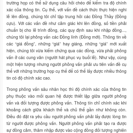
trường họp có thể sử dụng câu hỏi chéo để kiểm tra độ chính
xác của thông tin. Cụ thể, với vấn đề cách thức thực hiện nghi
lễ lên đồng, chúng tôi chỉ tập trung hỏi các Đồng Thầy (Đồng
cựu). Với các vấn đề như cảm giác khi lên đồng, số tiền phải
chuẩn bị cho lễ trình đồng, các quy định sau khi nhập đồng...,
chúng tôi lại phỏng vấn các Đồng lính (Đồng mới). Thông tin về
các “giá đồng”, những “giá” hay giáng, những “giá” mới xuất
hiện, chúng tôi vừa kiểm chứng qua các đồng, vừa phải phỏng
vấn ở các cung văn (người hát phục vụ buổi lễ). Như vậy, cùng
một hiện tượng nhưng người phỏng vấn phải ưu tiên vấn đề cụ
thể với những trường họp cụ thể để có thể lấy được nhiều thông
tin có độ chính xác cao.
Trong phỏng vấn sâu nhân học thì độ chính xác của thông tin
phụ thuộc vào mối quan hệ được thiết lập giữa người phỏng
vấn và đối tượng được phỏng vấn. Thông tín chỉ chính xác khi
khoảng cách giữa khách thể và chủ thể gần như không còn.
Điều đó đặt ra yêu cầu người phỏng vấn phải lấy được lòng tin
từ người được phỏng vấn. Người phỏng vấn phải tạo ra được
sự đồng cảm, thâm nhập được vào cộng đồng đối tượng nghiên