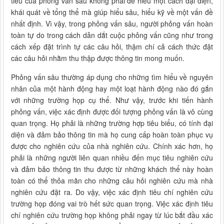
tiêu của phỏng vấn sâu không phải để hiểu một cách đại diện,
khái quát về tổng thể mà giúp hiểu sâu, hiểu kỹ về một vấn đề
nhất định. Vì vậy, trong phỏng vấn sâu, người phỏng vấn hoàn
toàn tự do trong cách dẫn dắt cuộc phỏng vấn cũng như trong
cách xếp đặt trình tự các câu hỏi, thậm chí cả cách thức đật
các câu hỏi nhằm thu thập được thông tin mong muốn.
Phỏng vấn sâu thường áp dụng cho những tìm hiểu về nguyên
nhân của một hành động hay một loạt hành động nào đó gắn
với những trường họp cụ thể. Như vậy, trước khi tiến hành
phỏng vấn, việc xác định được đối tượng phỏng vấn là vô cùng
quan trọng. Họ phải là những trường hợp tiêu biểu, có tính đại
diện và đảm bảo thông tin mà họ cung cấp hoàn toàn phục vụ
được cho nghiên cứu của nhà nghiên cứu. Chính xác hơn, họ
phải là những người liên quan nhiều đến mục tiêu nghiên cứu
và đảm bảo thông tin thu được từ những khách thể này hoàn
toàn có thể thỏa mãn cho những câu hỏi nghiên cứu mà nhà
nghiên cứu đặt ra. Do vậy, việc xác định tiêu chí nghiên cứu
trường họp đóng vai trò hết sức quan trọng. Việc xác định tiêu
chí nghiên cứu trường họp không phải ngay từ lúc bắt đầu xác