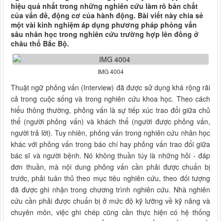
hiệu quả nhất trong những nghiên cứu làm rõ bản chất
của vấn đề, động cơ của hành động. Bài viết này chia sẻ
một vài kinh nghiệm áp dụng phương pháp phỏng vấn
sâu nhân học trong nghiên cứu trường hợp lên đồng ở
châu thố Bắc Bộ.
IMG 4004
Thuật ngữ phỏng vấn (Interview) đã được sử dụng khá rộng rãi
cả trong cuộc sống và trong nghiên cứu khoa học. Theo cách
hiểu thông thường, phỏng vấn là sự tiếp xúc trao đổi giữa chủ
thể (người phỏng vấn) và khách thể (người được phỏng vấn,
người trả lời). Tuy nhiên, phỏng vấn trong nghiên cứu nhân học
khác với phỏng vấn trong báo chí hay phỏng vấn trao đổi giữa
bác sĩ và người bệnh. Nó không thuần túy là những hỏi - đáp
đơn thuần, mà nội dung phỏng vấn cần phải được chuẩn bị
trước, phải tuân thủ theo mục tiêu nghiên cứu, theo đối tượng
đã được ghi nhận trong chương trình nghiên cứu. Nhà nghiên
cứu cần phải được chuẩn bị ở mức độ kỹ lưỡng về kỹ năng và
chuyên môn, việc ghi chép cũng cần thực hiện có hệ thống