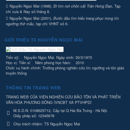
Nguyễn Ngọc Mai (1998),
Đi tìm nơi chôn cất Trần Hưng Đạo
, Tạp
chí xưa & Nay số tháng 8.
Nguyễn Ngọc Mai (2001),
Bước đầu tìm hiểu trang phục trong tín
ngưỡng thờ mẫu
, tạp chí VHNT số 6.
GIỚI THIỆU TS NGUYỄN NGỌC MAI
Tiến sỹ: Nguyễn Ngọc Mai. Ngày sinh: 30/3/1970
Học vị: Tiến sĩ Năm phong học hàm: 2010
Chức vụ hành chính: Trưởng phòng nghiên cứu tín ngưỡng và tôn giáo
truyền thống
THÔNG TIN TRANG WEB
TRANG WEB CỦA VIỆN NGHIÊN CỨU BẢO TỒN VÀ PHÁT TRIỂN
(
)
VĂN HÓA PHƯƠNG ĐÔNG
VNCBT VA PTVHPD
M.S.D.N: 0108625712, Cấp tại Q Hai Bà Trưng - Hà Nội.
Giấy phép số: 12345678
Chịu trách nhiệm:
TS Nguyễn Ngọc Mai