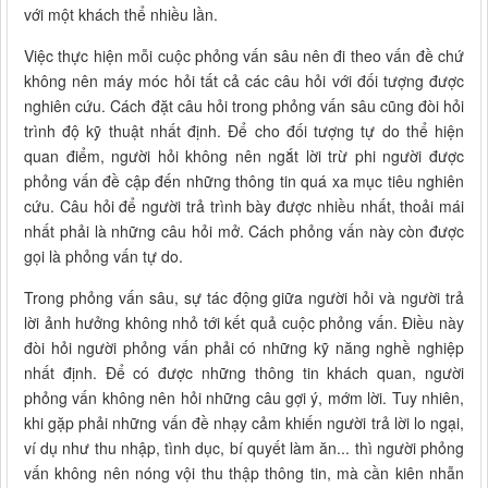
với một khách thể nhiều lần.
Việc thực hiện mỗi cuộc phỏng vấn sâu nên đi theo vấn đề chứ
không nên máy móc hỏi tất cả các câu hỏi với đối tượng được
nghiên cứu. Cách đặt câu hỏi trong phỏng vấn sâu cũng đòi hỏi
trình độ kỹ thuật nhất định. Để cho đối tượng tự do thể hiện
quan điểm, người hỏi không nên ngắt lời trừ phi người được
phỏng vấn đề cập đến những thông tin quá xa mục tiêu nghiên
cứu. Câu hỏi để người trả trình bày được nhiều nhất, thoải mái
nhất phải là những câu hỏi mở. Cách phỏng vấn này còn được
gọi là phỏng vấn tự do.
Trong phỏng vấn sâu, sự tác động giữa người hỏi và người trả
lời ảnh hưởng không nhỏ tới kết quả cuộc phỏng vấn. Điều này
đòi hỏi người phỏng vấn phải có những kỹ năng nghề nghiệp
nhất định. Để có được những thông tin khách quan, người
phỏng vấn không nên hỏi những câu gợi ý, mớm lời. Tuy nhiên,
khi gặp phải những vấn đề nhạy cảm khiến người trả lời lo ngại,
ví dụ như thu nhập, tình dục, bí quyết làm ăn... thì người phỏng
vấn không nên nóng vội thu thập thông tin, mà cần kiên nhẫn