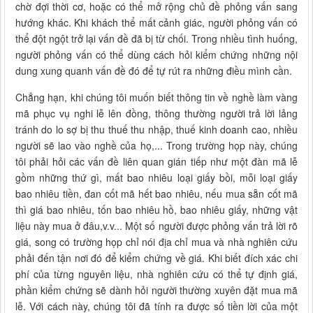
chờ đợi thời cơ, hoặc có thể mở rộng chủ đề phỏng vấn sang
hướng khác. Khi khách thể mất cảnh giác, người phỏng vấn có
thể đột ngột trở lại vấn đề đã bị từ chối. Trong nhiều tình huống,
người phỏng vấn có thể dùng cách hỏi kiểm chứng những nội
dung xung quanh vấn đề đó để tự rút ra những điều mình cần.
Chẳng hạn, khi chúng tôi muốn biết thông tin về nghề làm vàng
mã phục vụ nghi lễ lên đồng, thông thường người trả lời lảng
tránh do lo sợ bị thu thuế thu nhập, thuế kinh doanh cao, nhiều
người sẽ lao vào nghề của họ,... Trong trường họp này, chúng
tôi phải hỏi các vấn đề liên quan gián tiếp như một đàn mã lễ
gồm những thứ gì, mất bao nhiêu loại giấy bồi, mỗi loại giấy
bao nhiêu tiền, đan cốt mã hết bao nhiêu, nếu mua sẵn cốt mã
thì giá bao nhiêu, tốn bao nhiêu hồ, bao nhiêu giấy, những vật
liệu này mua ở đâu,v.v... Một số người được phỏng vấn trả lời rõ
giá, song có trường họp chỉ nói địa chỉ mua và nhà nghiên cứu
phải đến tận nơi đó để kiểm chứng về giá. Khi biết đích xác chi
phí của từng nguyên liệu, nhà nghiên cứu có thể tự định giá,
phần kiểm chứng sẽ dành hỏi người thường xuyên đặt mua mã
lễ. Với cách này, chúng tôi đã tính ra được số tiền lời của một