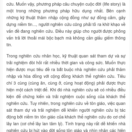
cứu. Muốn vậy, phương pháp câu chuyện cuộc đời (life story) là
một trong những phương pháp hữu dụng nhất. Bên cạnh
những kỹ thuật thâm nhập cộng đồng như sự đồng cảm, gây
dựng niềm tin..., người nghiên cứu cũng phải tỏ ra khờ khạo về
vấn đề đang nghiên cứu. Điều này giúp cho người được phỏng
vấn trả lời thoải mái bộc bạch mà không cần giấu giếm thông
tin.
Trong nghiên cứu nhân học, kỹ thuật quan sát tham dự và sự
trải nghiệm đòi hỏi rất nhiều thời gian và công sức. Muốn thực
hiện được mục tiêu đề ra bắt buộc nhà nghiên cứu phải thâm
nhập và hòa đồng với cộng đồng khách thể nghiên cứu. Tiêu
chí 3 cùng (cùng ăn, cùng ở, cùng hoạt động) phải được thực
hiện một cách triệt để. Khi đó nhà nghiên cứu sẽ có nhiều điều
kiện để chứng kiến và trải nghiệm cuộc sống của khách thể
nghiên cứu. Tuy nhiên, trong nghiên cứu về tôn giáo, việc quan
sát tham dự và trải nghiệm dễ khiến người nghiên cứu bị tác
động bởi niềm tin tôn giáo của khách thể nghiên cứu do cơ chế
lây lan (cơ chế lây lan tâm lý). Tình trạng này rất dễ khiến nhà
nghiên cứu bị hút vào đời sống tôn giáo và nhìn nhận các hiện